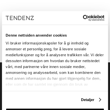
Meld deg på vårt nyhetsbrev
Få nyheter, kampanjer og inspirasjon fra oss rett til din innboks
Denne nettsiden anvender cookies
Vi bruker informasjonskapsler for å gi innhold og
Meld meg på
annonser et personlig preg, for å levere sosiale
mediefunksjoner og for å analysere trafikken vår. Vi deler
dessuten informasjon om hvordan du bruker nettstedet
vårt, med partnerne våre innen sosiale medier,
annonsering og analysearbeid, som kan kombinere den
med annen informasjon du har gjort tilgjengelig for dem,
eller som de har samlet inn gjennom din bruk av
tjenestene deres.
Tendenz Hårpleie AS er en solid totalleverandør av
eksklusive merker og profesjonelle produkter til
Detaljer
frisør.