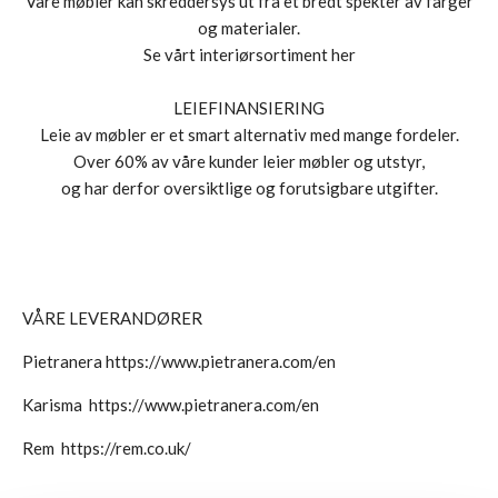
Våre møbler kan skreddersys ut fra et bredt spekter av farger
og materialer.
Se vårt interiørsortiment her
LEIEFINANSIERING
Leie av møbler er et smart alternativ med mange fordeler.
Over 60% av våre kunder leier møbler og utstyr,
og har derfor oversiktlige og forutsigbare utgifter.
VÅRE LEVERANDØRER
Pietranera
https://www.pietranera.com/en
Karisma
https://www.pietranera.com/en
Rem
https://rem.co.uk/