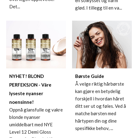
en solkysset og varm
Det...
glød. I tillegg til en va...
NYHET! BLOND
Børste Guide
Å velge riktig hårbørste
PERFEKSJON - Våre
kan gjøre en betydelig
lyseste nyanser
forskjell i hvordan håret
noensinne!
ditt ser ut og føles. Ved å
Oppnå glansfulle og vakre
matche børsten med
blonde nyanser
hårtypen din og dine
umiddelbart med NYE
spesifikke behov, ...
Level 12 Demi Gloss