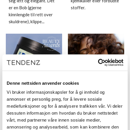
seg lett og elegant. Det
kjemikalier eller forbudte
er en Bob (gjerne
stoffer.
kinnlengde til rett over
skuldrene), klippe...
Denne nettsiden anvender cookies
TZ Texture Paste –
Få fantastiske krøller
Vi bruker informasjonskapsler for å gi innhold og
allerede en vinner!
med DUSY Professional
annonser et personlig preg, for å levere sosiale
TZ Texture Paste har
Wave
mediefunksjoner og for å analysere trafikken vår. Vi deler
vunnet sin første pris i
Ønsker du å tilby kundene
dessuten informasjon om hvordan du bruker nettstedet
Swedish Beauty Awards
vakre, varige krøller som
vårt, med partnerne våre innen sosiale medier,
2025, i kategorien “Årets
samtidig ivaretar håret?
annonsering og analysearbeid, som kan kombinere den
Hår- & Skjeggprodukt”.