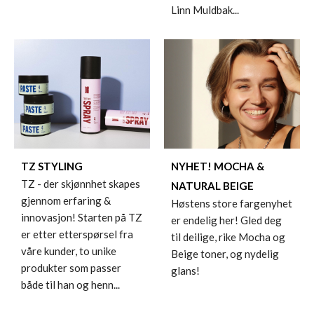
Linn Muldbak...
TZ STYLING
NYHET! MOCHA &
TZ - der skjønnhet skapes
NATURAL BEIGE
gjennom erfaring &
Høstens store fargenyhet
innovasjon! Starten på TZ
er endelig her! Gled deg
er etter etterspørsel fra
til deilige, rike Mocha og
våre kunder, to unike
Beige toner, og nydelig
produkter som passer
glans!
både til han og henn...