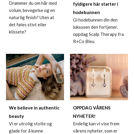
Drømmer du om hår med
fyldigere hår starter i
volum, bevegelse og en
hodebunnen
naturlig finish? Uten at
Gi hodebunnen din den
det føles stivt eller
luksusen den fortjener,
klissete?
oppdag Scalp Therapy fra
R+Co Bleu.
OPPDAG VÅRENS
We believe in authentic
NYHETER!
beauty
Endelig kan vi vise frem
Vi er utrolig stolte og
vårens nyheter, som er
glade for å kunne