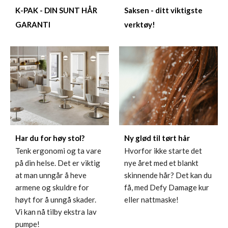
K-PAK - DIN SUNT HÅR
Saksen - ditt viktigste
GARANTI
verktøy!
Har du for høy stol?
Ny glød til tørt hår
Tenk ergonomi og ta vare
Hvorfor ikke starte det
på din helse. Det er viktig
nye året med et blankt
at man unngår å heve
skinnende hår? Det kan du
armene og skuldre for
få, med Defy Damage kur
høyt for å unngå skader.
eller nattmaske!
Vi kan nå tilby ekstra lav
pumpe!