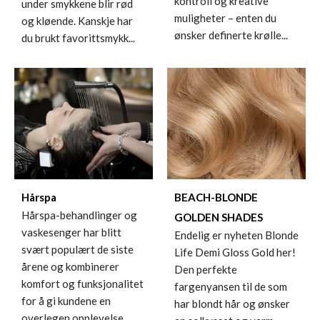
kontroll og kreative
under smykkene blir rød
muligheter – enten du
og kløende. Kanskje har
ønsker definerte krølle...
du brukt favorittsmykk...
Hårspa
BEACH-BLONDE
Hårspa-behandlinger og
GOLDEN SHADES
vaskesenger har blitt
Endelig er nyheten Blonde
svært populært de siste
Life Demi Gloss Gold her!
årene og kombinerer
Den perfekte
komfort og funksjonalitet
fargenyansen til de som
for å gi kundene en
har blondt hår og ønsker
overlegen opplevelse.