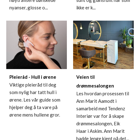
nøytralisere uønskede
sunt og glansfullt hår som
nyanser, glosse o...
ikke er k...
Veien til
Pleieråd - Hull i ørene
Viktige pleieråd til deg
drømmesalongen
som nylig har tatt hull i
Les hvordan prosessen til
ørene. Les vår guide som
Ann Marit Aamodt i
hjelper deg å ta vare på
samarbeid med Tendenz
ørene mens hullene gror.
Interiør var for å skape
drømmesalongen, Eik
Haar i Askim. Ann Marit
hadde lenge kjent på det...