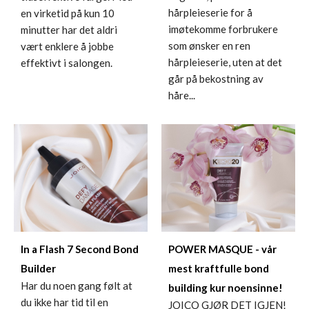
hårpleieserie for å
en virketid på kun 10
imøtekomme forbrukere
minutter har det aldri
som ønsker en ren
vært enklere å jobbe
hårpleieserie, uten at det
effektivt i salongen.
går på bekostning av
håre...
In a Flash 7 Second Bond
POWER MASQUE - vår
Builder
mest kraftfulle bond
Har du noen gang følt at
building kur noensinne!
du ikke har tid til en
JOICO GJØR DET IGJEN!