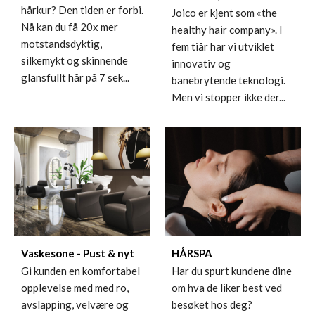
hårkur? Den tiden er forbi.
Joico er kjent som «the
Nå kan du få 20x mer
healthy hair company». I
motstandsdyktig,
fem tiår har vi utviklet
silkemykt og skinnende
innovativ og
glansfullt hår på 7 sek...
banebrytende teknologi.
Men vi stopper ikke der...
Vaskesone - Pust & nyt
HÅRSPA
Gi kunden en komfortabel
Har du spurt kundene dine
opplevelse med med ro,
om hva de liker best ved
avslapping, velvære og
besøket hos deg?