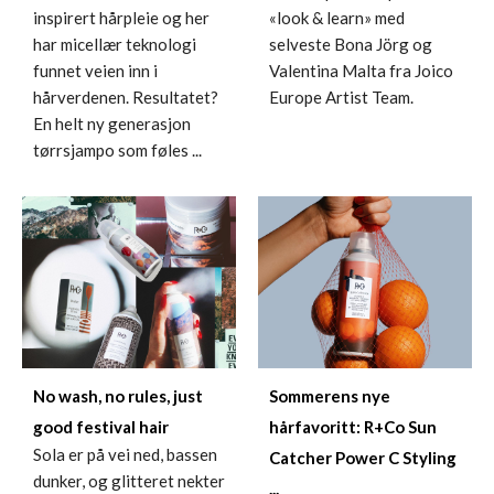
inspirert hårpleie og her
«look & learn» med
har micellær teknologi
selveste Bona Jörg og
funnet veien inn i
Valentina Malta fra Joico
hårverdenen. Resultatet?
Europe Artist Team.
En helt ny generasjon
tørrsjampo som føles ...
No wash, no rules, just
Sommerens nye
good festival hair
hårfavoritt: R+Co Sun
Sola er på vei ned, bassen
Catcher Power C Styling
dunker, og glitteret nekter
...