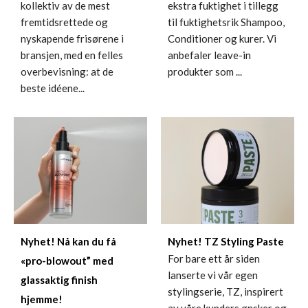
kollektiv av de mest
ekstra fuktighet i tillegg
fremtidsrettede og
til fuktighetsrik Shampoo,
nyskapende frisørene i
Conditioner og kurer. Vi
bransjen, med en felles
anbefaler leave-in
overbevisning: at de
produkter som ...
beste idéene...
Nyhet! Nå kan du få
Nyhet! TZ Styling Paste
For bare ett år siden
«pro-blowout” med
lanserte vi vår egen
glassaktig finish
stylingserie, TZ, inspirert
hjemme!
av våre kunders ønsker og