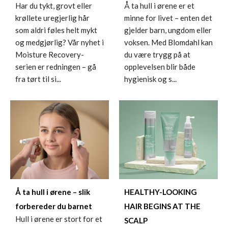
Å ta hull i ørene er et
Har du tykt, grovt eller
minne for livet – enten det
krøllete uregjerlig hår
gjelder barn, ungdom eller
som aldri føles helt mykt
voksen. Med Blomdahl kan
og medgjørlig? Vår nyhet i
du være trygg på at
Moisture Recovery-
opplevelsen blir både
serien er redningen – gå
hygienisk og s...
fra tørt til si...
Å ta hull i ørene – slik
HEALTHY-LOOKING
forbereder du barnet
HAIR BEGINS AT THE
Hull i ørene er stort for et
SCALP