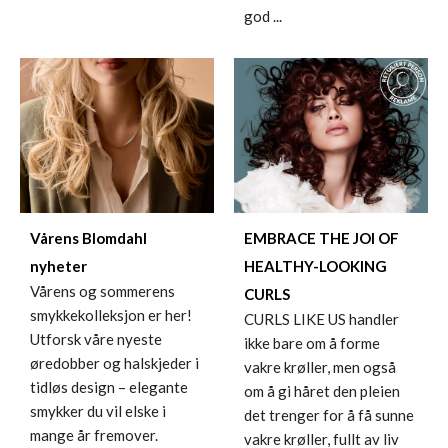
god ...
Vårens Blomdahl
EMBRACE THE JOI OF
nyheter
HEALTHY-LOOKING
Vårens og sommerens
CURLS
smykkekolleksjon er her!
CURLS LIKE US handler
Utforsk våre nyeste
ikke bare om å forme
øredobber og halskjeder i
vakre krøller, men også
tidløs design – elegante
om å gi håret den pleien
smykker du vil elske i
det trenger for å få sunne
mange år fremover.
vakre krøller, fullt av liv