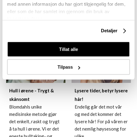
Da er DUSY Professional
med annen informasjon du har gjort tilgjengelig for dem,
Dette er en seier som
Wave den perfekte
eller som de har samlet inn gjennom din bruk av
betyr ekstra mye – fo...
permanentbehandlingen!
tjenestene deres.
Denne innovative b...
Detaljer
Tillat alle
Tilpass
Hull i ørene - Trygt &
Lysere tider, betyr lysere
skånsomt
hår!
Blomdahls unike
Endelig går det mot vår
medisinske metode gjør
og med det kommer det
det enkelt, raskt og trygt
lysere hår! For på våren er
å ta hull i ørene. Vi er det
det nemlig høysesong for
eneste hulltaking- og
ulike