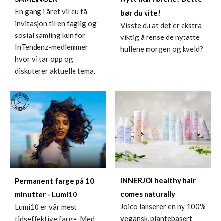
En gang i året vil du få
bør du vite!
invitasjon til en faglig og
Visste du at det er ekstra
sosial samling kun for
viktig å rense de nytatte
InTendenz-medlemmer
hullene morgen og kveld?
hvor vi tar opp og
diskuterer aktuelle tema.
INNERJOI healthy hair
Permanent farge på 10
comes naturally
minutter - Lumi10
Joico lanserer en ny 100%
Lumi10 er vår mest
vegansk, plantebasert
tidseffektive farge. Med