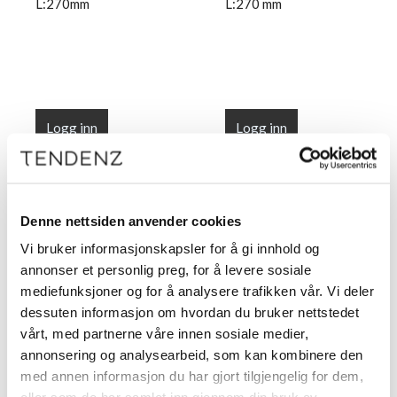
L:270mm
L:270 mm
Logg inn
Logg inn
Denne nettsiden anvender cookies
Vi bruker informasjonskapsler for å gi innhold og
annonser et personlig preg, for å levere sosiale
mediefunksjoner og for å analysere trafikken vår. Vi deler
dessuten informasjon om hvordan du bruker nettstedet
vårt, med partnerne våre innen sosiale medier,
BLOMDAHL
BLOMDAHL
annonsering og analysearbeid, som kan kombinere den
G Anklet Twist B2,5 /
G Anklet Ball B:2,5 /
med annen informasjon du har gjort tilgjengelig for dem,
L:270mm
L:270 mm