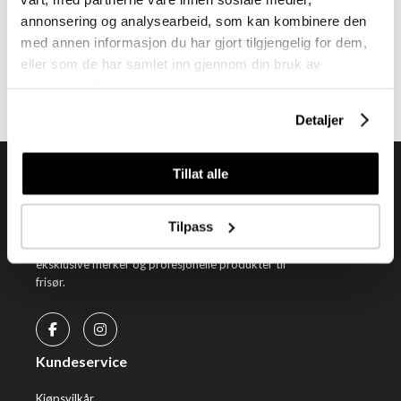
annonsering og analysearbeid, som kan kombinere den
Få nyheter, kampanjer og inspirasjon fra oss rett til din innboks
med annen informasjon du har gjort tilgjengelig for dem,
eller som de har samlet inn gjennom din bruk av
Meld meg på
tjenestene deres.
Detaljer
Tillat alle
Tilpass
Tendenz Hårpleie AS er en solid totalleverandør av
eksklusive merker og profesjonelle produkter til
frisør.
Kundeservice
Kjøpsvilkår