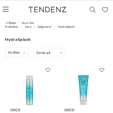
« Tilbake
Du er her:
Produkter
Joico
Salgsvarer
HydraSplash
HydraSplash
Vis filter
Sorter på
JOICO
JOICO