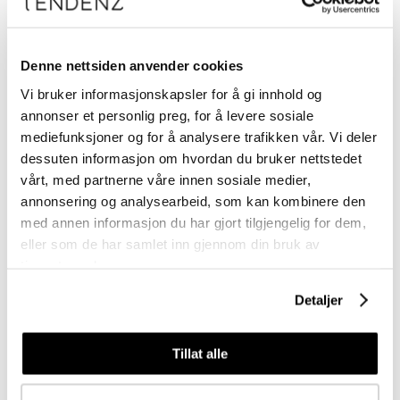
Denne nettsiden anvender cookies
Vi bruker informasjonskapsler for å gi innhold og
annonser et personlig preg, for å levere sosiale
mediefunksjoner og for å analysere trafikken vår. Vi deler
Logg inn
dessuten informasjon om hvordan du bruker nettstedet
vårt, med partnerne våre innen sosiale medier,
annonsering og analysearbeid, som kan kombinere den
med annen informasjon du har gjort tilgjengelig for dem,
eller som de har samlet inn gjennom din bruk av
tjenestene deres.
Detaljer
Tillat alle
Meld deg på vårt nyhetsbrev
Få nyheter, kampanjer og inspirasjon fra oss rett til din innboks