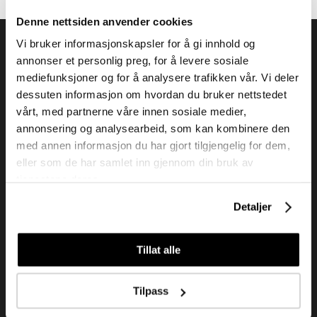
Denne nettsiden anvender cookies
Vi bruker informasjonskapsler for å gi innhold og
annonser et personlig preg, for å levere sosiale
mediefunksjoner og for å analysere trafikken vår. Vi deler
dessuten informasjon om hvordan du bruker nettstedet
Tendenz Hårpleie AS er en solid totalleverandør av
vårt, med partnerne våre innen sosiale medier,
eksklusive merker og profesjonelle produkter til
annonsering og analysearbeid, som kan kombinere den
frisør.
med annen informasjon du har gjort tilgjengelig for dem,
eller som de har samlet inn gjennom din bruk av
tjenestene deres.
Kundeservice
Detaljer
Kjøpsvilkår
Kontakt oss
Tillat alle
Personvern
Tilpass
Holtegata 26, 0355 Oslo
Telefon: +47 22 92 50 00