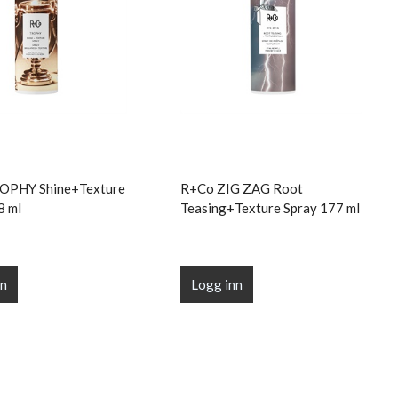
OPHY Shine+Texture
R+Co ZIG ZAG Root
8 ml
Teasing+Texture Spray 177 ml
nn
Logg inn