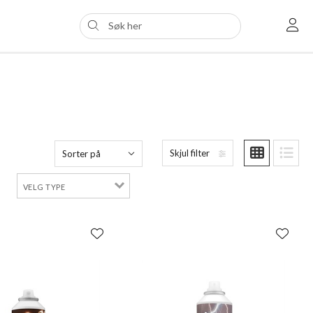
Skjul filter
Sorter på