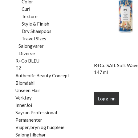
Color
Curl
Texture
Style & Finish
Dry Shampoos
Travel Sizes
Salongvarer
Diverse
R+Co BLEU
R+Co SAIL Soft Wave
TZ
147 ml
Authentic Beauty Concept
Blomdahl
Unseen Hair
Verktøy
Logg inn
InnerJoi
Sayran Professional
Permanenter
Vipper, bryn og hudpleie
Salongtilbehør