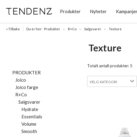
Produkter
Nyheter
Kampanje
« Tilbake
Du er her:
Produkter
R+Co
Salgsvarer
Texture
Texture
Totalt antall produkter:
5
PRODUKTER
Joico
Joico farge
R+Co
Salgsvarer
Hydrate
Essentials
Volume
Smooth