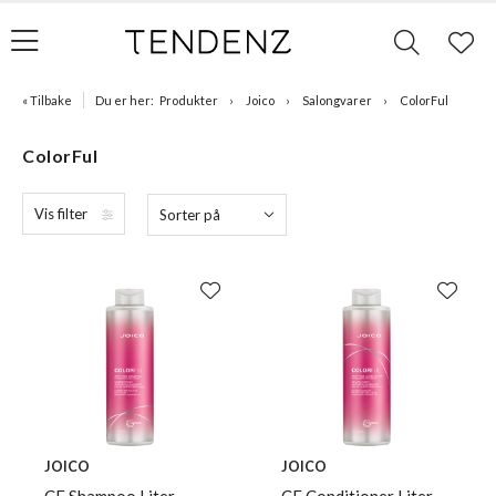
« Tilbake
Du er her:
Produkter
Joico
Salongvarer
ColorFul
ColorFul
Vis filter
Sorter på
JOICO
JOICO