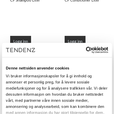
CF Shampoo Liter
CF Conditioner Liter
Logg inn
Logg inn
Denne nettsiden anvender cookies
Vi bruker informasjonskapsler for å gi innhold og
annonser et personlig preg, for å levere sosiale
Meld deg på vårt nyhetsbrev
mediefunksjoner og for å analysere trafikken vår. Vi deler
dessuten informasjon om hvordan du bruker nettstedet
Få nyheter, kampanjer og inspirasjon fra oss rett til din innboks
vårt, med partnerne våre innen sosiale medier,
annonsering og analysearbeid, som kan kombinere den
Meld meg på
med annen informasjon du har gjort tilgjengelig for dem,