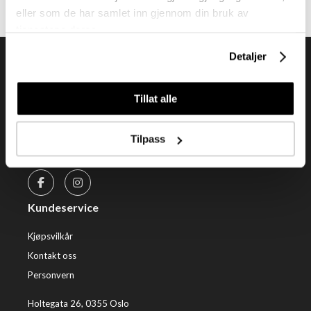
eller som de har samlet inn gjennom din bruk av
tjenestene deres.
Detaljer
Tillat alle
Tendenz Hårpleie AS er en solid totalleverandør av
eksklusive merker og profesjonelle produkter til
Tilpass
frisør.
Kundeservice
Kjøpsvilkår
Kontakt oss
Personvern
Holtegata 26, 0355 Oslo