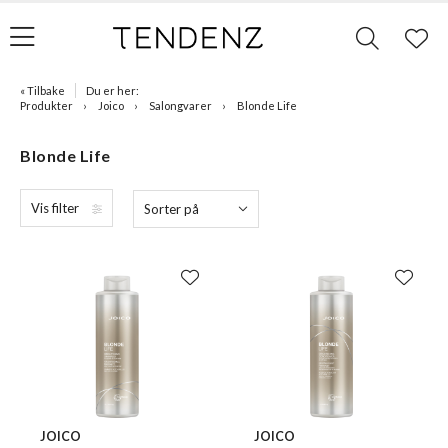
« Tilbake
Du er her:
Produkter
Joico
Salongvarer
Blonde Life
Blonde Life
Vis filter
Sorter på
JOICO
JOICO