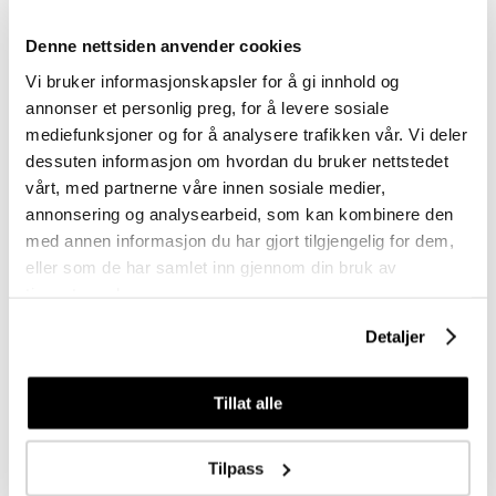
Liter
Liter
Denne nettsiden anvender cookies
Vi bruker informasjonskapsler for å gi innhold og
annonser et personlig preg, for å levere sosiale
mediefunksjoner og for å analysere trafikken vår. Vi deler
dessuten informasjon om hvordan du bruker nettstedet
Logg inn
Logg inn
vårt, med partnerne våre innen sosiale medier,
annonsering og analysearbeid, som kan kombinere den
med annen informasjon du har gjort tilgjengelig for dem,
eller som de har samlet inn gjennom din bruk av
tjenestene deres.
Detaljer
Meld deg på vårt nyhetsbrev
Tillat alle
Få nyheter, kampanjer og inspirasjon fra oss rett til din innboks
Meld meg på
Tilpass