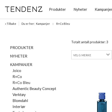
Produkter
Nyheter
Kampanje
« Tilbake
Du er her:
Kampanjer
R+Co Bleu
Totalt antall produkter:
3
PRODUKTER
NYHETER
KAMPANJER
Joico
R+Co
R+Co Bleu
Authentic Beauty Concept
Verktøy
Blomdahl
Interiør