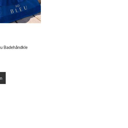
u Badehåndkle
nn