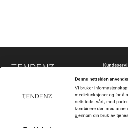
Kundeservi
Kjøpsvilkår
Denne nettsiden anvende
Tendenz Hårpleie AS er en solid totalleverandør av
Kontakt oss
eksklusive merker og profesjonelle produkter til
Vi bruker informasjonskapsl
frisør.
Personvern
mediefunksjoner og for å a
nettstedet vårt, med part
Holtegata 26,
kombinere den med annen in
Telefon: +47 2
gjennom din bruk av tjene
E-post:
kundes