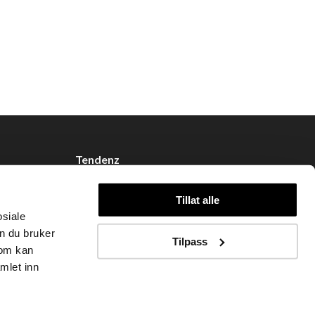
Tendenz
Om oss
Tillat alle
Blogg
osiale
Handle hos oss
n du bruker
Tilpass
som kan
mlet inn