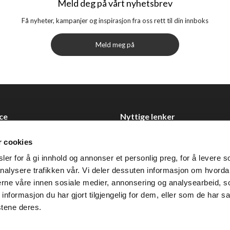
Meld deg på vårt nyhetsbrev
Få nyheter, kampanjer og inspirasjon fra oss rett til din innboks
Meld meg på
ce
Nyttige lenker
Datablad
r cookies
Selgerportal
er for å gi innhold og annonser et personlig preg, for å levere s
Åpenhetsloven
nalysere trafikken vår. Vi deler dessuten informasjon om hvorda
nerne våre innen sosiale medier, annonsering og analysearbeid, 
 0355 Oslo
formasjon du har gjort tilgjengelig for dem, eller som de har sa
2 92 50 00
stene deres.
ervice@tendenz.net