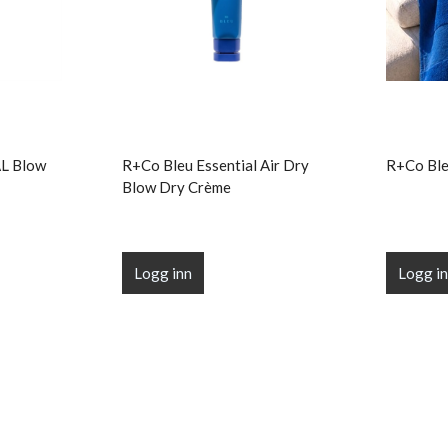
L Blow
R+Co Bleu Essential Air Dry
R+Co Ble
Blow Dry Crème
Logg inn
Logg i