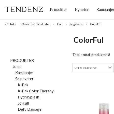
Produkter
Nyheter
Kampanje
« Tilbake
Du er her:
Produkter
Joico
Salgsvarer
ColorFul
ColorFul
Totalt antall produkter:
8
PRODUKTER
Joico
Kampanjer
Salgsvarer
K-Pak
K-Pak Color Therapy
HydraSplash
JoiFull
Defy Damage