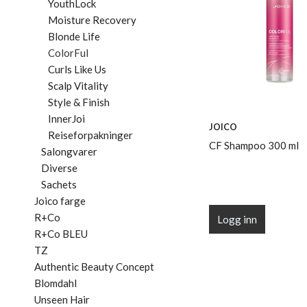
YouthLock
Moisture Recovery
Blonde Life
ColorFul
Curls Like Us
Scalp Vitality
Style & Finish
InnerJoi
JOICO
Reiseforpakninger
CF Shampoo 300 ml
Salongvarer
Diverse
Sachets
Joico farge
R+Co
Logg inn
R+Co BLEU
TZ
Authentic Beauty Concept
Blomdahl
Unseen Hair