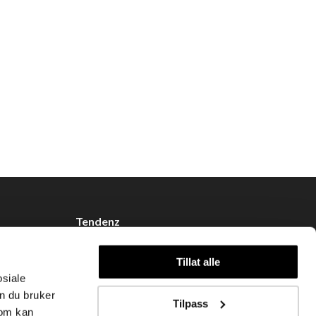
Tendenz
Om oss
Tillat alle
Blogg
osiale
Handle hos oss
n du bruker
Tilpass
som kan