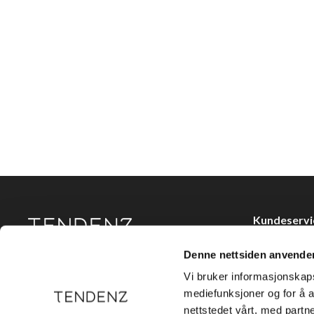
Kundeservi
Kjøpsvilkår
Denne nettsiden anvende
Tendenz Hårpleie AS er en solid totalleverandør av
Kontakt oss
eksklusive merker og profesjonelle produkter til
Vi bruker informasjonskapsl
frisør.
Personvern
mediefunksjoner og for å a
nettstedet vårt, med part