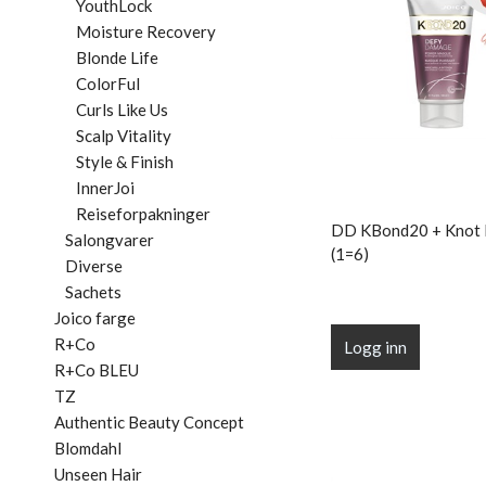
YouthLock
Moisture Recovery
Blonde Life
ColorFul
Curls Like Us
Scalp Vitality
Style & Finish
InnerJoi
Reiseforpakninger
DD KBond20 + Knot
Salongvarer
(1=6)
Diverse
Sachets
Joico farge
R+Co
Logg inn
R+Co BLEU
TZ
Authentic Beauty Concept
Blomdahl
Unseen Hair