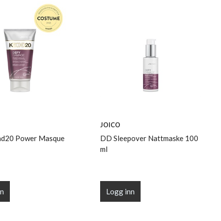
JOICO
d20 Power Masque
DD Sleepover Nattmaske 100
ml
nn
Logg inn