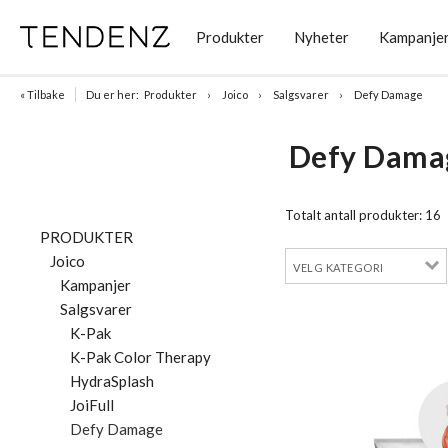
Produkter
Nyheter
Kampanje
« Tilbake
Du er her:
Produkter
Joico
Salgsvarer
Defy Damage
Defy Dama
Totalt antall produkter:
16
PRODUKTER
Joico
Kampanjer
Salgsvarer
K-Pak
K-Pak Color Therapy
HydraSplash
JoiFull
Defy Damage