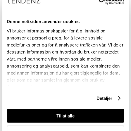
Rinse 177 ml.
Denne nettsiden anvender cookies
Vi bruker informasjonskapsler for å gi innhold og
annonser et personlig preg, for å levere sosiale
mediefunksjoner og for å analysere trafikken vår. Vi deler
Logg inn
dessuten informasjon om hvordan du bruker nettstedet
vårt, med partnerne våre innen sosiale medier,
annonsering og analysearbeid, som kan kombinere den
med annen informasjon du har gjort tilgjengelig for dem,
eller som de har samlet inn gjennom din bruk av
tjenestene deres.
Detaljer
Tillat alle
Meld deg på vårt nyhetsbrev
Få nyheter, kampanjer og inspirasjon fra oss rett til din innboks