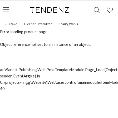
« Tilbake
Du er her:
Produkter
Beauty Works
Error loading product page.
Object reference not set to an instance of an object.
at Vianett.Publishing.Web.PostTemplateModule.Page_Load(Object
sender, EventArgs e) in
C:\projects\frigg\Website\Web\usercontrol\mainmodule\ItemModu
40