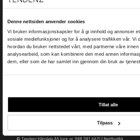
Kjøpsvilkår
Kontakt oss
Personvern
Denne nettsiden anvender cookies
Vi bruker informasjonskapsler for å gi innhold og annonser et 
Holtegata 26, 0355 Oslo
sosiale mediefunksjoner og for å analysere trafikken vår. Vi
Telefon: +47 22 92 50 00
hvordan du bruker nettstedet vårt, med partnerne våre innen
E-post:
kundeservice@tendenz.net
analysearbeid, som kan kombinere den med annen informasjon 
dem, eller som de har samlet inn gjennom din bruk av tjenes
Nyttige lenker
Datablad
Selgerportal
Åpenhetsloven
Tendenz
Tillat alle
Om oss
Blogg
Tilpass
Handle hos oss
© Tendenz Hårpleie AS (org. nr. 948 341 662) |
Nettbutikk