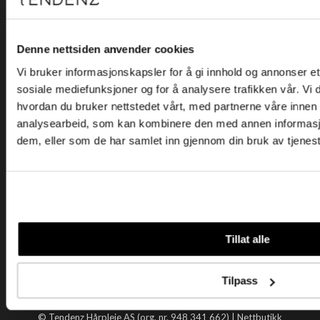
Kjøpsvilkår
Kontakt oss
Personvern
Denne nettsiden anvender cookies
Vi bruker informasjonskapsler for å gi innhold og annonser et 
Holtegata 26, 0355 Oslo
sosiale mediefunksjoner og for å analysere trafikken vår. Vi
Telefon: +47 22 92 50 00
hvordan du bruker nettstedet vårt, med partnerne våre innen
E-post:
kundeservice@tendenz.net
analysearbeid, som kan kombinere den med annen informasjon 
dem, eller som de har samlet inn gjennom din bruk av tjenes
Nyttige lenker
Datablad
Selgerportal
Åpenhetsloven
Tendenz
Tillat alle
Om oss
Blogg
Tilpass
Handle hos oss
© Tendenz Hårpleie AS (org. nr. 948 341 662) |
Nettbutikk