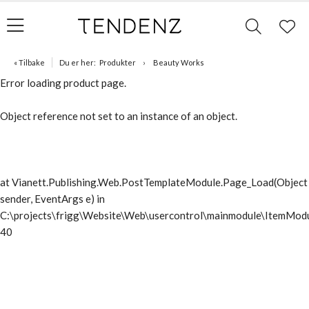
« Tilbake
Du er her:
Produkter
Beauty Works
Error loading product page.
Object reference not set to an instance of an object.
at Vianett.Publishing.Web.PostTemplateModule.Page_Load(Object
sender, EventArgs e) in
C:\projects\frigg\Website\Web\usercontrol\mainmodule\ItemModu
40