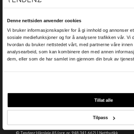
Kjøpsvilkår
Kontakt oss
Personvern
Denne nettsiden anvender cookies
Vi bruker informasjonskapsler for å gi innhold og annonser et 
Holtegata 26, 0355 Oslo
sosiale mediefunksjoner og for å analysere trafikken vår. Vi
Telefon: +47 22 92 50 00
hvordan du bruker nettstedet vårt, med partnerne våre innen
E-post:
kundeservice@tendenz.net
analysearbeid, som kan kombinere den med annen informasjon 
dem, eller som de har samlet inn gjennom din bruk av tjenes
Nyttige lenker
Datablad
Selgerportal
Åpenhetsloven
Tendenz
Tillat alle
Om oss
Blogg
Tilpass
Handle hos oss
© Tendenz Hårpleie AS (org. nr. 948 341 662) |
Nettbutikk