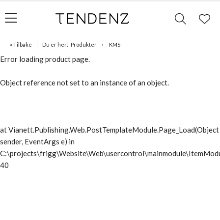
« Tilbake
Du er her:
Produkter
KMS
Error loading product page.
Object reference not set to an instance of an object.
at Vianett.Publishing.Web.PostTemplateModule.Page_Load(Object
sender, EventArgs e) in
C:\projects\frigg\Website\Web\usercontrol\mainmodule\ItemModu
40