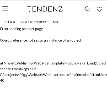
« Tilbake
Du er her:
Produkter
KMS
Error loading product page.
Object reference not set to an instance of an object.
at Vianett.Publishing.Web.PostTemplateModule.Page_Load(Object
sender, EventArgs e) in
C:\projects\frigg\Website\Web\usercontrol\mainmodule\ItemModu
40