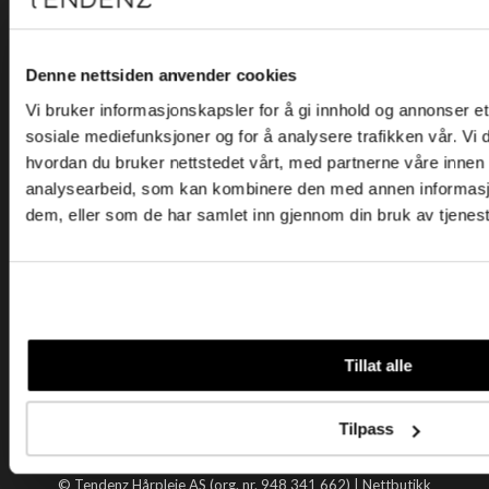
Kjøpsvilkår
Kontakt oss
Personvern
Denne nettsiden anvender cookies
Vi bruker informasjonskapsler for å gi innhold og annonser et 
Holtegata 26, 0355 Oslo
sosiale mediefunksjoner og for å analysere trafikken vår. Vi
Telefon: +47 22 92 50 00
hvordan du bruker nettstedet vårt, med partnerne våre innen
E-post:
kundeservice@tendenz.net
analysearbeid, som kan kombinere den med annen informasjon 
dem, eller som de har samlet inn gjennom din bruk av tjenes
Nyttige lenker
Datablad
Selgerportal
Åpenhetsloven
Tendenz
Tillat alle
Om oss
Blogg
Tilpass
Handle hos oss
© Tendenz Hårpleie AS (org. nr. 948 341 662) |
Nettbutikk