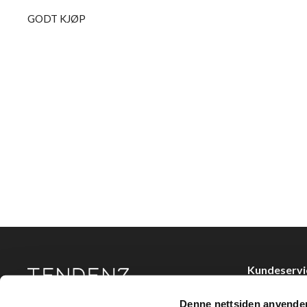
GODT KJØP
Kundeservi
Kjøpsvilkår
Denne nettsiden anvende
Tendenz Hårpleie AS er en solid totalleverandør av