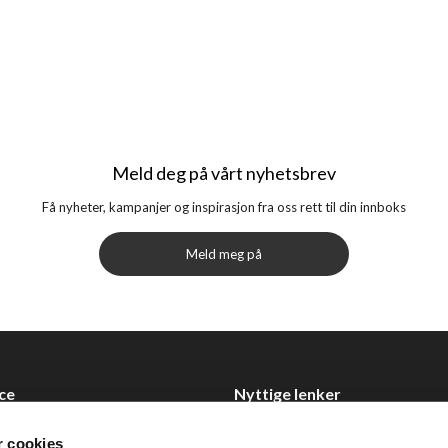
Meld deg på vårt nyhetsbrev
Få nyheter, kampanjer og inspirasjon fra oss rett til din innboks
Meld meg på
ce
Nyttige lenker
Datablad
r cookies