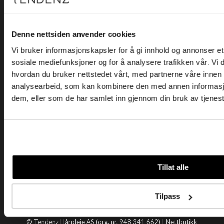
Kjøpsvilkår
Kontakt oss
Personvern
Denne nettsiden anvender cookies
Vi bruker informasjonskapsler for å gi innhold og annonser et 
Holtegata 26, 0355 Oslo
sosiale mediefunksjoner og for å analysere trafikken vår. Vi
Telefon: +47 22 92 50 00
hvordan du bruker nettstedet vårt, med partnerne våre innen
E-post:
kundeservice@tendenz.net
analysearbeid, som kan kombinere den med annen informasjon 
dem, eller som de har samlet inn gjennom din bruk av tjenes
Nyttige lenker
Datablad
Selgerportal
Åpenhetsloven
Tendenz
Tillat alle
Om oss
Blogg
Tilpass
Handle hos oss
© Tendenz Hårpleie AS (org. nr. 948 341 662) |
Nettbutikk