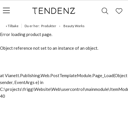
« Tilbake
Du er her:
Produkter
Beauty Works
Error loading product page.
Object reference not set to an instance of an object.
at Vianett.Publishing.Web.PostTemplateModule.Page_Load(Object
sender, EventArgs e) in
C:\projects\frigg\Website\Web\usercontrol\mainmodule\ItemModu
40