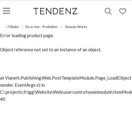
« Tilbake
Du er her:
Produkter
Beauty Works
Error loading product page.
Object reference not set to an instance of an object.
at Vianett.Publishing.Web.PostTemplateModule.Page_Load(Object
sender, EventArgs e) in
C:\projects\frigg\Website\Web\usercontrol\mainmodule\ItemModu
40