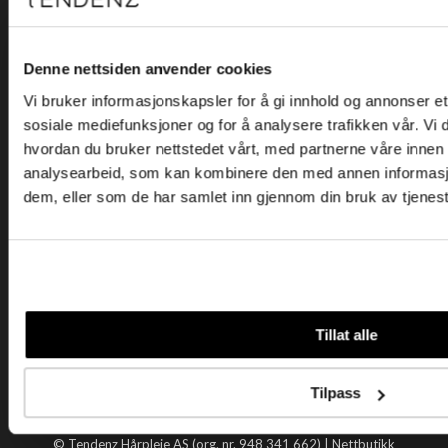
Kjøpsvilkår
Kontakt oss
Personvern
Denne nettsiden anvender cookies
Vi bruker informasjonskapsler for å gi innhold og annonser et 
Holtegata 26, 0355 Oslo
sosiale mediefunksjoner og for å analysere trafikken vår. Vi
Telefon: +47 22 92 50 00
hvordan du bruker nettstedet vårt, med partnerne våre innen
E-post:
kundeservice@tendenz.net
analysearbeid, som kan kombinere den med annen informasjon 
dem, eller som de har samlet inn gjennom din bruk av tjenes
Nyttige lenker
Datablad
Selgerportal
Åpenhetsloven
Tendenz
Tillat alle
Om oss
Blogg
Tilpass
Handle hos oss
© Tendenz Hårpleie AS (org. nr. 948 341 662) |
Nettbutikk