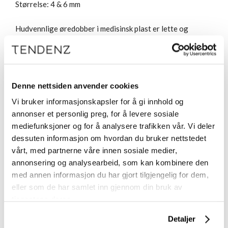
Størrelse: 4 & 6 mm
Hudvennlige øredobber i medisinsk plast er lette og
komfortable, og det gjennomsiktige materialet fremhever
de vakre krystallene i smykket enda mer. Ren medisinsk
plast er unik ved at det inneholder 0 % nikkel og
øredobbene er så skånsomme mot huden at du kan bruke
Denne nettsiden anvender cookies
dem hver dag. Smykkene er utviklet i samarbeid med
Vi bruker informasjonskapsler for å gi innhold og
hudleger og passer derfor for alle, også for deg som har
annonser et personlig preg, for å levere sosiale
nikkelallergi eller sensitiv hud.
mediefunksjoner og for å analysere trafikken vår. Vi deler
Blomdahl er kvalitetssmykker laget i Sverige med full
dessuten informasjon om hvordan du bruker nettstedet
kontroll og dokumentasjon.
vårt, med partnerne våre innen sosiale medier,
annonsering og analysearbeid, som kan kombinere den
Leveres i såkalt «clean pack», som bevarer smykket
med annen informasjon du har gjort tilgjengelig for dem,
hygienisk inntil du åpner forpakningen. Etiketten fungerer
eller som de har samlet inn gjennom din bruk av
som forsegling. Merk: Åpnet forpakning / «clean pack» kan
tjenestene deres.
ikke returneres av hygieniske årsaker.
Detaljer