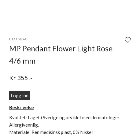
Item
1
BLOMDAHL
of
MP Pendant Flower Light Rose
1
4/6 mm
Kr
355
,-
Logg inn
Beskrivelse
Kvalitet: Laget i Sverige og utviklet med dermatologer.
Allergivennlig.
Materiale: Ren medisinsk plast, 0% Nikkel