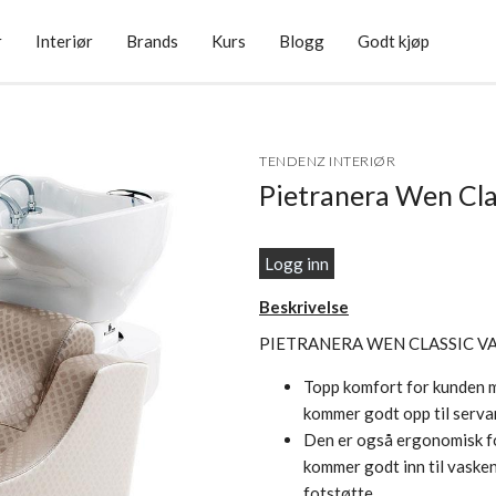
r
Interiør
Brands
Kurs
Blogg
Godt kjøp
TENDENZ INTERIØR
Pietranera Wen Cla
Logg inn
Beskrivelse
PIETRANERA WEN CLASSIC V
Topp komfort for kunden me
kommer godt opp til serva
Den er også ergonomisk for
kommer godt inn til vaske
fotstøtte