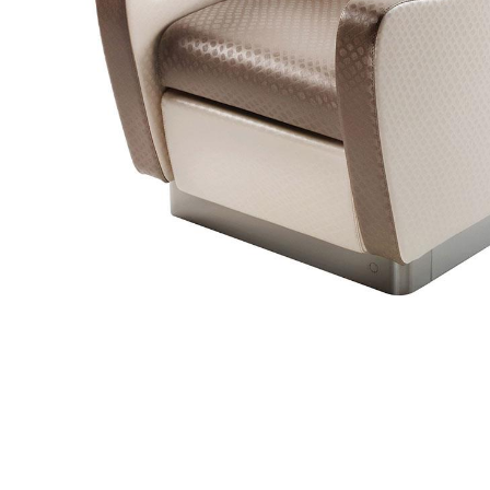
Item
1
of
1