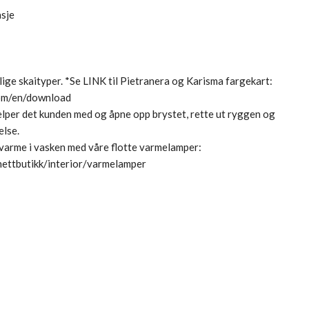
asje
llige skaityper. *Se LINK til Pietranera og Karisma fargekart:
com/en/download
lper det kunden med og åpne opp brystet, rette ut ryggen og
else.
 varme i vasken med våre flotte varmelamper:
nettbutikk/interior/varmelamper