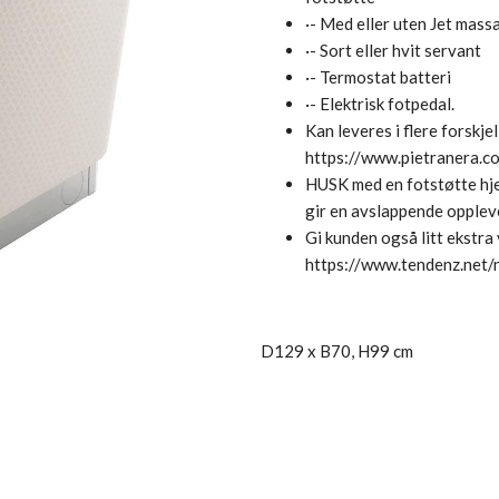
·- Med eller uten Jet mass
·- Sort eller hvit servant
·- Termostat batteri
·- Elektrisk fotpedal.
Kan leveres i flere forskje
https://www.pietranera.
HUSK med en fotstøtte hje
gir en avslappende opplev
Gi kunden også litt ekstra
https://www.tendenz.net/
D129 x B70, H99 cm