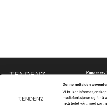
Kundeservi
Kjøpsvilkår
Denne nettsiden anvende
Tendenz Hårpleie AS er en solid totalleverandør av
Kontakt oss
eksklusive merker og profesjonelle produkter til
Vi bruker informasjonskapsl
frisør.
Personvern
mediefunksjoner og for å a
nettstedet vårt, med part
Holtegata 26,