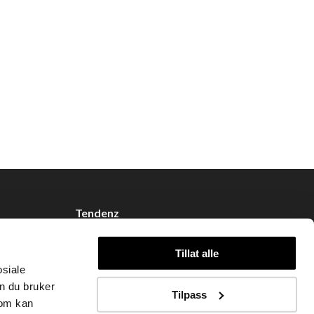
Tendenz
Om oss
Tillat alle
Blogg
osiale
Handle hos oss
n du bruker
Tilpass
som kan