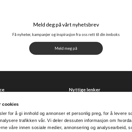
Meld deg på vårt nyhetsbrev
Få nyheter, kampanjer og inspirasjon fra oss rett til din innboks
Meld meg på
ce
Nyttige lenker
Datablad
r cookies
Selgerportal
er for å gi innhold og annonser et personlig preg, for å levere s
Åpenhetsloven
nalysere trafikken vår. Vi deler dessuten informasjon om hvorda
nerne våre innen sosiale medier, annonsering og analysearbeid, 
 0355 Oslo