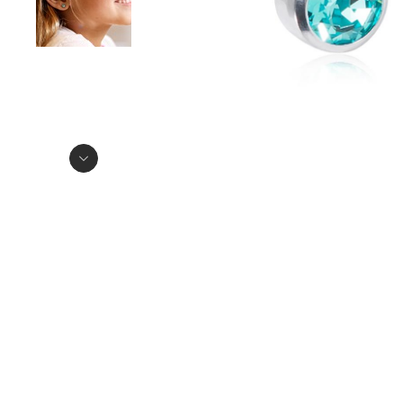
Item
1
Item
of
1
2
of
2