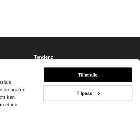
Tendenz
Om oss
Tillat alle
Blogg
osiale
Handle hos oss
n du bruker
Tilpass
som kan
mlet inn
ndenz Hårpleie AS (org. nr. 948 341 662) |
Nettbutikk levert av Kréatif