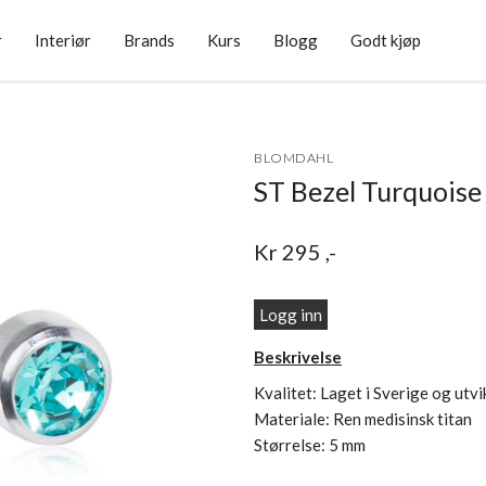
r
Interiør
Brands
Kurs
Blogg
Godt kjøp
BLOMDAHL
ST Bezel Turquois
Kr
295
,-
Logg inn
Beskrivelse
Kvalitet: Laget i Sverige og utv
Materiale: Ren medisinsk titan
Størrelse: 5 mm