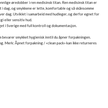
ennlige øredobber i ren medisinsk titan. Ren medisinsk titan er
et i dag, og smykkene er lette, komfortable og så skånsomme
er dag. Utviklet i samarbeid med hudleger, og derfor egnet for
gi eller sensitiv hud.
et i Sverige med full kontroll og dokumentasjon.
om bevarer smykket hygienisk inntil du åpner forpakningen.
g. Merk: Åpnet forpakning / «clean pack» kan ikke returneres