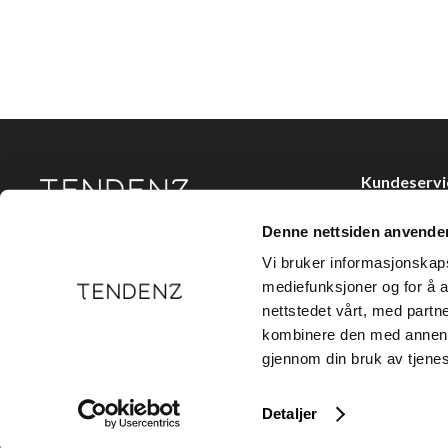
Kundeservi
Kjøpsvilkår
Denne nettsiden anvende
Tendenz Hårpleie AS er en solid totalleverandør av
Kontakt oss
eksklusive merker og profesjonelle produkter til
Vi bruker informasjonskapsl
frisør.
Personvern
mediefunksjoner og for å a
nettstedet vårt, med part
Holtegata 26,
kombinere den med annen in
Telefon: +47 2
gjennom din bruk av tjene
E-post:
kundes
Detaljer