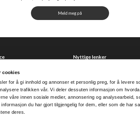
Meld meg på
ce
Nyttige lenker
Datablad
r cookies
Selgerportal
er for å gi innhold og annonser et personlig preg, for å levere s
Åpenhetsloven
nalysere trafikken vår. Vi deler dessuten informasjon om hvorda
nerne våre innen sosiale medier, annonsering og analysearbeid, 
 0355 Oslo
formasjon du har gjort tilgjengelig for dem, eller som de har sa
2 92 50 00
stene deres.
ervice@tendenz.net
© Te