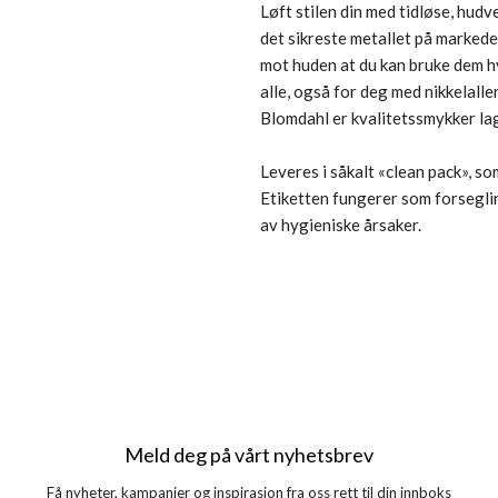
Løft stilen din med tidløse, hudv
det sikreste metallet på marked
mot huden at du kan bruke dem hv
alle, også for deg med nikkelaller
Blomdahl er kvalitetssmykker lag
Leveres i såkalt «clean pack», s
Etiketten fungerer som forseglin
av hygieniske årsaker.
Meld deg på vårt nyhetsbrev
Få nyheter, kampanjer og inspirasjon fra oss rett til din innboks