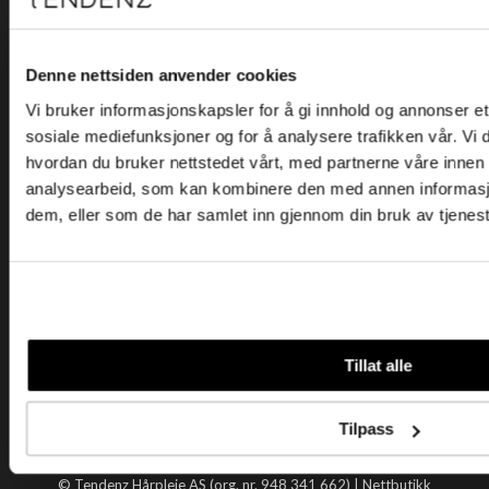
Kjøpsvilkår
Kontakt oss
Personvern
Denne nettsiden anvender cookies
Vi bruker informasjonskapsler for å gi innhold og annonser et 
Holtegata 26, 0355 Oslo
sosiale mediefunksjoner og for å analysere trafikken vår. Vi
Telefon: +47 22 92 50 00
hvordan du bruker nettstedet vårt, med partnerne våre innen
E-post:
kundeservice@tendenz.net
analysearbeid, som kan kombinere den med annen informasjon 
dem, eller som de har samlet inn gjennom din bruk av tjenes
Nyttige lenker
Datablad
Selgerportal
Åpenhetsloven
Tendenz
Tillat alle
Om oss
Blogg
Tilpass
Handle hos oss
© Tendenz Hårpleie AS (org. nr. 948 341 662) |
Nettbutikk