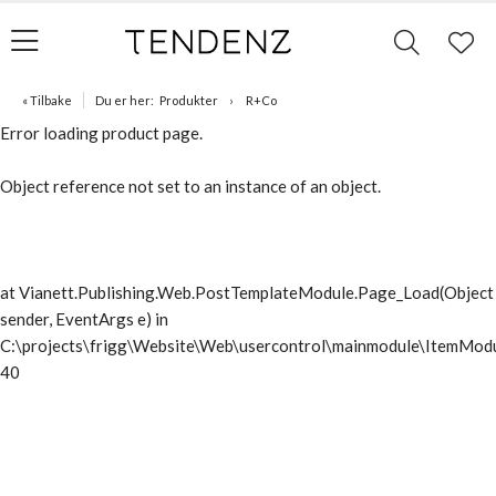
« Tilbake
Du er her:
Produkter
R+Co
Error loading product page.
Object reference not set to an instance of an object.
at Vianett.Publishing.Web.PostTemplateModule.Page_Load(Object
sender, EventArgs e) in
C:\projects\frigg\Website\Web\usercontrol\mainmodule\ItemModu
40