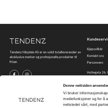
Kundeservi
Kjøpsvilkår
Tendenz Hårpleie AS er en solid totalleverandør av
Kontakt oss
eksklusive merker og profesjonelle produkter til
frisør.
Personvern
Holtegata 26,
Telefon: +47 2
Denne nettsiden anvende
E-post:
kundes
Vi bruker informasjonskapsl
mediefunksjoner og for å a
nettstedet vårt, med part