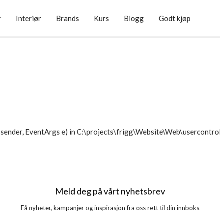
r
Interiør
Brands
Kurs
Blogg
Godt kjøp
sender, EventArgs e) in C:\projects\frigg\Website\Web\usercontr
Meld deg på vårt nyhetsbrev
Få nyheter, kampanjer og inspirasjon fra oss rett til din innboks