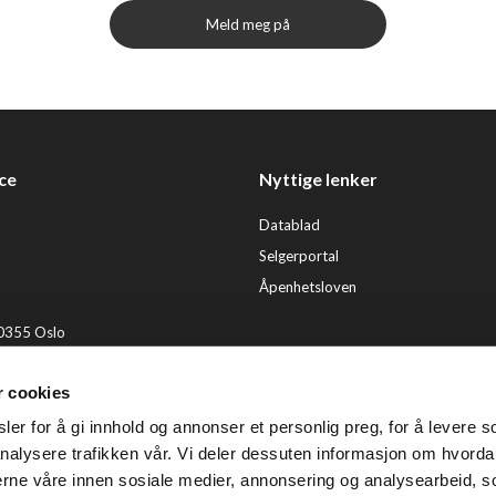
Meld meg på
ce
Nyttige lenker
Datablad
Selgerportal
Åpenhetsloven
 0355 Oslo
2 92 50 00
r cookies
ervice@tendenz.net
er for å gi innhold og annonser et personlig preg, for å levere s
© Te
nalysere trafikken vår. Vi deler dessuten informasjon om hvorda
nerne våre innen sosiale medier, annonsering og analysearbeid, 