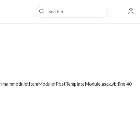
ol\mainmodule\ItemModule\PostTemplateModule.ascx.vb:line 40