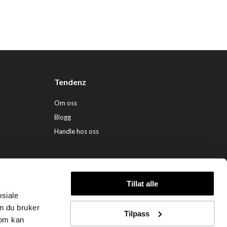
Tendenz
Om oss
Blogg
Handle hos oss
Tillat alle
osiale
ndenz Hårpleie AS (org. nr. 948 341 662) |
Nettbutikk levert av Kréatif
n du bruker
Tilpass
som kan