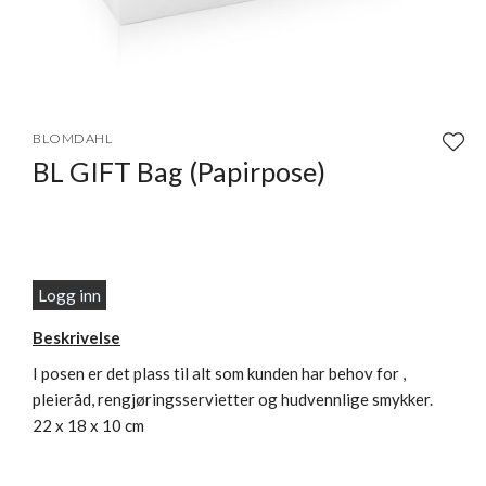
Item
1
BLOMDAHL
of
BL GIFT Bag (Papirpose)
1
Logg inn
Beskrivelse
I posen er det plass til alt som kunden har behov for ,
pleieråd, rengjøringsservietter og hudvennlige smykker.
22 x 18 x 10 cm