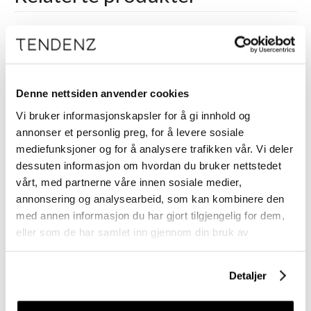
Denne nettsiden anvender cookies
Vi bruker informasjonskapsler for å gi innhold og
annonser et personlig preg, for å levere sosiale
mediefunksjoner og for å analysere trafikken vår. Vi deler
dessuten informasjon om hvordan du bruker nettstedet
Krest
Beuy Pro
vårt, med partnerne våre innen sosiale medier,
Krest Klippekam
Beuy Pro Klippekam
annonsering og analysearbeid, som kan kombinere den
107
med annen informasjon du har gjort tilgjengelig for dem,
eller som de har samlet inn gjennom din bruk av
tjenestene deres.
Detaljer