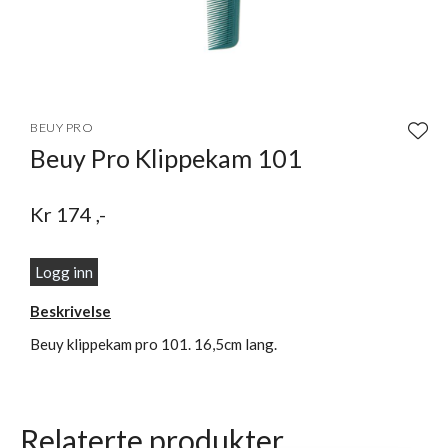
Item
1
BEUY PRO
of
Beuy Pro Klippekam 101
1
Kr
174
,-
Logg inn
Beskrivelse
Beuy klippekam pro 101. 16,5cm lang.
Relaterte produkter