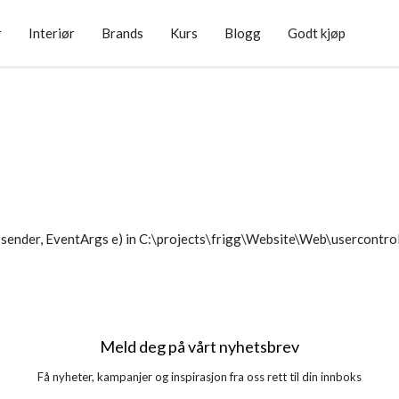
r
Interiør
Brands
Kurs
Blogg
Godt kjøp
sender, EventArgs e) in C:\projects\frigg\Website\Web\usercontr
Meld deg på vårt nyhetsbrev
Få nyheter, kampanjer og inspirasjon fra oss rett til din innboks