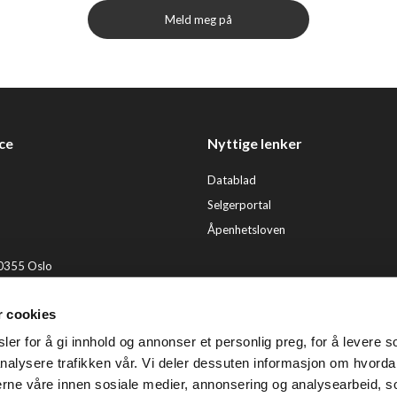
Meld meg på
ce
Nyttige lenker
Datablad
Selgerportal
Åpenhetsloven
 0355 Oslo
2 92 50 00
r cookies
ervice@tendenz.net
er for å gi innhold og annonser et personlig preg, for å levere s
© Te
nalysere trafikken vår. Vi deler dessuten informasjon om hvorda
nerne våre innen sosiale medier, annonsering og analysearbeid, 