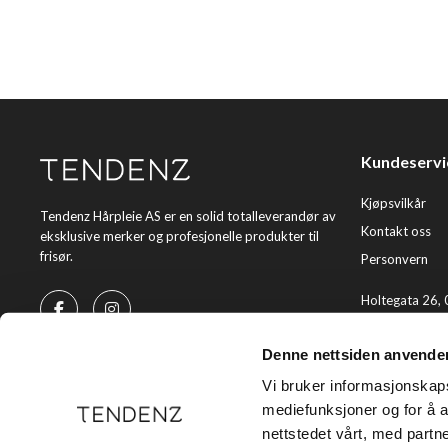
Kundeservi
Kjøpsvilkår
Tendenz Hårpleie AS er en solid totalleverandør av
Kontakt oss
eksklusive merker og profesjonelle produkter til
frisør.
Personvern
Holtegata 26,
Telefon: +47 2
Denne nettsiden anvende
E-post:
kundes
Vi bruker informasjonskapsl
mediefunksjoner og for å a
nettstedet vårt, med part