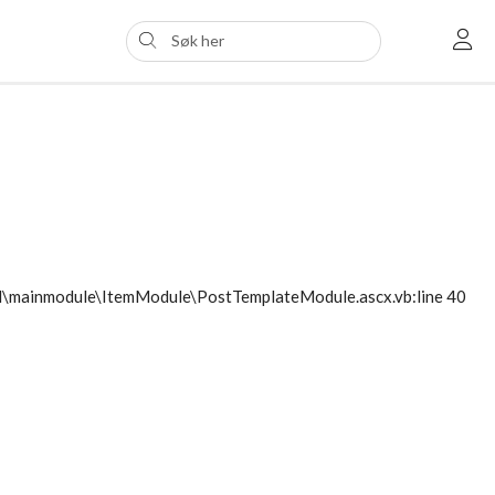
ol\mainmodule\ItemModule\PostTemplateModule.ascx.vb:line 40