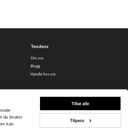
Tendenz
Om oss
Blogg
Handle hos oss
Tillat alle
osiale
ndenz Hårpleie AS (org. nr. 948 341 662) |
Nettbutikk levert av Kréatif
n du bruker
Tilpass
som kan