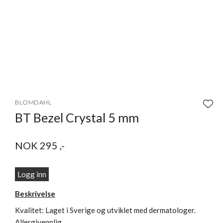
Item
1
BLOMDAHL
of
BT Bezel Crystal 5 mm
3
NOK
295
,-
Logg inn
Beskrivelse
Kvalitet: Laget i Sverige og utviklet med dermatologer.
Allergivennlig.