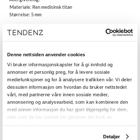
Materiale: Ren medisinsk titan
Størrelse: 5 mm
Løft stilen din med tidløse, hudvennlige øredobber i ren
medisinsk titan. Ren medisinsk titan er det sikreste
metallet på markedet i dag, og smykkene er lette,
komfortable og så skånsomme mot huden at du kan bruke
Denne nettsiden anvender cookies
dem hver dag. Utviklet i samarbeid med hudleger, og derfor
Vi bruker informasjonskapsler for å gi innhold og
egnet for alle, også for deg med nikkelallergi eller sensitiv
annonser et personlig preg, for å levere sosiale
hud.
mediefunksjoner og for å analysere trafikken vår. Vi deler
Blomdahl er kvalitetssmykker laget i Sverige med full
dessuten informasjon om hvordan du bruker nettstedet
kontroll og dokumentasjon.
vårt, med partnerne våre innen sosiale medier,
annonsering og analysearbeid, som kan kombinere den
Leveres i såkalt «clean pack», som bevarer smykket
med annen informasjon du har gjort tilgjengelig for dem,
hygienisk inntil du åpner forpakningen. Etiketten fungerer
eller som de har samlet inn gjennom din bruk av
som forsegling. Merk: Åpnet forpakning / «clean pack» kan
tjenestene deres.
ikke returneres av hygieniske årsaker.
Detaljer