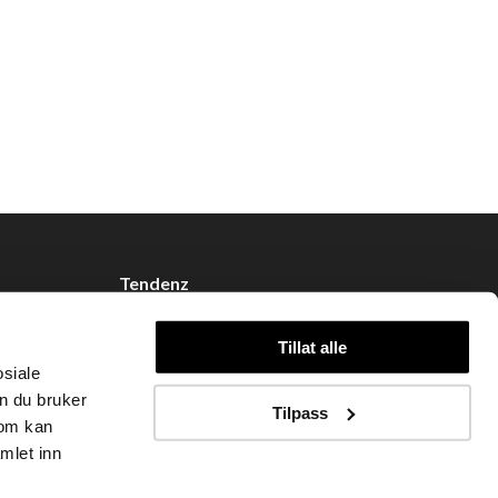
Tendenz
Om oss
Tillat alle
Blogg
osiale
Handle hos oss
n du bruker
Tilpass
som kan
mlet inn