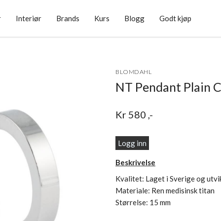
r
Interiør
Brands
Kurs
Blogg
Godt kjøp
BLOMDAHL
NT Pendant Plain 
Kr
580
,-
Logg inn
Beskrivelse
Kvalitet: Laget i Sverige og utv
Materiale: Ren medisinsk titan
Størrelse: 15 mm