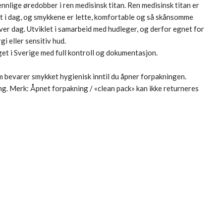
ennlige øredobber i ren medisinsk titan. Ren medisinsk titan er
et i dag, og smykkene er lette, komfortable og så skånsomme
er dag. Utviklet i samarbeid med hudleger, og derfor egnet for
gi eller sensitiv hud.
et i Sverige med full kontroll og dokumentasjon.
om bevarer smykket hygienisk inntil du åpner forpakningen.
g. Merk: Åpnet forpakning / «clean pack» kan ikke returneres