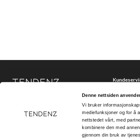
Kundeservi
Kjøpsvilkår
Denne nettsiden anvende
Tendenz Hårpleie AS er en solid totalleverandør av
Kontakt oss
eksklusive merker og profesjonelle produkter til
Vi bruker informasjonskapsl
frisør.
Personvern
mediefunksjoner og for å a
nettstedet vårt, med part
Holtegata 26,
kombinere den med annen in
Telefon: +47 2
gjennom din bruk av tjene