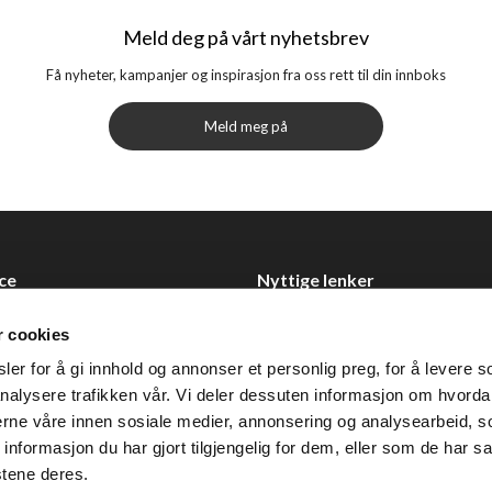
Meld deg på vårt nyhetsbrev
Få nyheter, kampanjer og inspirasjon fra oss rett til din innboks
Meld meg på
ce
Nyttige lenker
Datablad
r cookies
Selgerportal
er for å gi innhold og annonser et personlig preg, for å levere s
Åpenhetsloven
nalysere trafikken vår. Vi deler dessuten informasjon om hvorda
nerne våre innen sosiale medier, annonsering og analysearbeid, 
 0355 Oslo
formasjon du har gjort tilgjengelig for dem, eller som de har sa
2 92 50 00
stene deres.