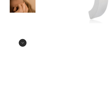
Item
1
of
2
Item
1
of
2