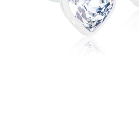
Item
1
of
1