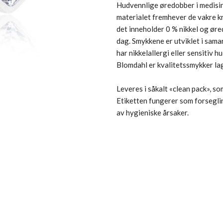
Hudvennlige øredobber i medisin
materialet fremhever de vakre kr
det inneholder 0 % nikkel og ør
dag. Smykkene er utviklet i sama
har nikkelallergi eller sensitiv hu
Blomdahl er kvalitetssmykker lag
Leveres i såkalt «clean pack», s
Etiketten fungerer som forseglin
av hygieniske årsaker.