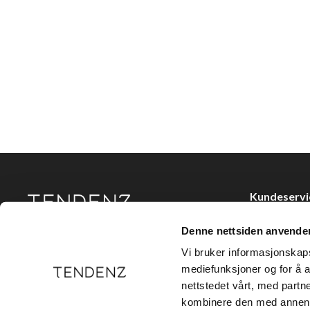
Kundeservi
Kjøpsvilkår
Denne nettsiden anvende
Tendenz Hårpleie AS er en solid totalleverandør av
Kontakt oss
eksklusive merker og profesjonelle produkter til
Vi bruker informasjonskapsl
frisør.
Personvern
mediefunksjoner og for å a
nettstedet vårt, med part
Holtegata 26,
kombinere den med annen in