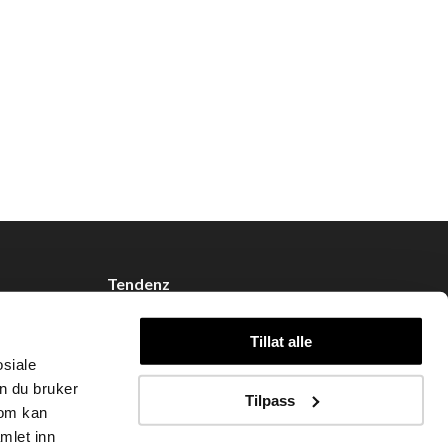
Tendenz
Om oss
Tillat alle
Blogg
osiale
Handle hos oss
n du bruker
Tilpass
som kan
mlet inn