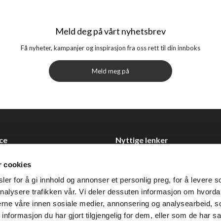
Meld deg på vårt nyhetsbrev
Få nyheter, kampanjer og inspirasjon fra oss rett til din innboks
Meld meg på
ce
Nyttige lenker
Datablad
r cookies
Selgerportal
er for å gi innhold og annonser et personlig preg, for å levere s
Åpenhetsloven
nalysere trafikken vår. Vi deler dessuten informasjon om hvorda
nerne våre innen sosiale medier, annonsering og analysearbeid, 
 0355 Oslo
formasjon du har gjort tilgjengelig for dem, eller som de har sa