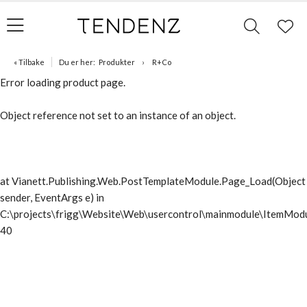
« Tilbake
Du er her:
Produkter
R+Co
Error loading product page.
Object reference not set to an instance of an object.
at Vianett.Publishing.Web.PostTemplateModule.Page_Load(Object
sender, EventArgs e) in
C:\projects\frigg\Website\Web\usercontrol\mainmodule\ItemModu
40