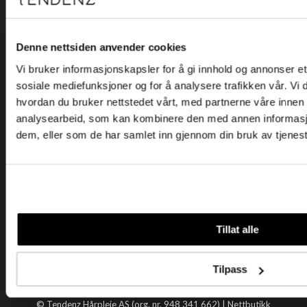
Kjøpsvilkår
Kontakt oss
Personvern
Denne nettsiden anvender cookies
Vi bruker informasjonskapsler for å gi innhold og annonser et 
Holtegata 26, 0355 Oslo
sosiale mediefunksjoner og for å analysere trafikken vår. Vi
Telefon: +47 22 92 50 00
hvordan du bruker nettstedet vårt, med partnerne våre innen
E-post:
kundeservice@tendenz.net
analysearbeid, som kan kombinere den med annen informasjon 
dem, eller som de har samlet inn gjennom din bruk av tjenes
Nyttige lenker
Datablad
Selgerportal
Åpenhetsloven
Tendenz
Tillat alle
Om oss
Blogg
Tilpass
Handle hos oss
© Tendenz Hårpleie AS (org. nr. 948 341 662) |
Nettbutikk