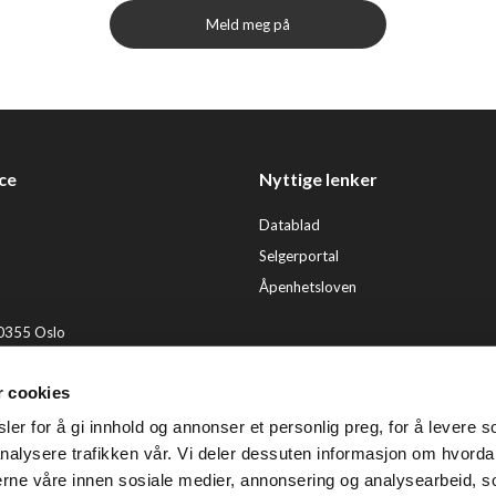
Meld meg på
ce
Nyttige lenker
Datablad
Selgerportal
Åpenhetsloven
 0355 Oslo
2 92 50 00
r cookies
ervice@tendenz.net
er for å gi innhold og annonser et personlig preg, for å levere s
© Te
nalysere trafikken vår. Vi deler dessuten informasjon om hvorda
nerne våre innen sosiale medier, annonsering og analysearbeid, 