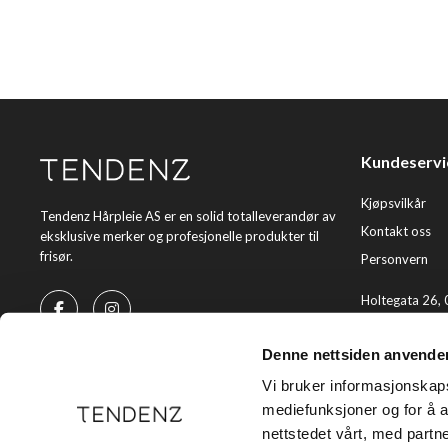
Kundeservi
Kjøpsvilkår
Tendenz Hårpleie AS er en solid totalleverandør av
Kontakt oss
eksklusive merker og profesjonelle produkter til
frisør.
Personvern
Holtegata 26,
Telefon: +47 2
Denne nettsiden anvende
E-post:
kundes
Vi bruker informasjonskapsl
mediefunksjoner og for å a
nettstedet vårt, med part