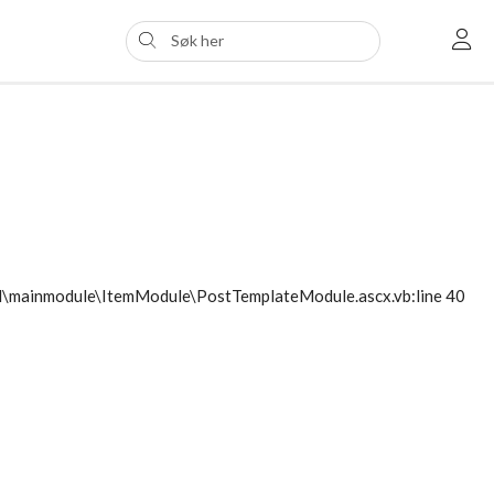
ol\mainmodule\ItemModule\PostTemplateModule.ascx.vb:line 40