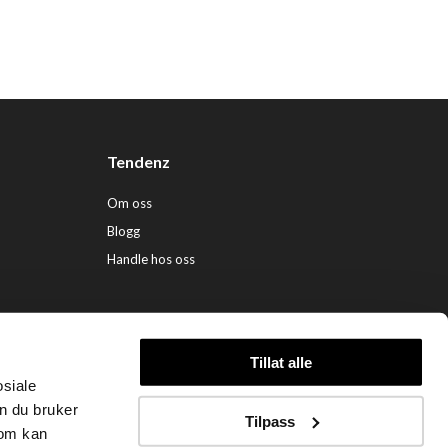
Tendenz
Om oss
Blogg
Handle hos oss
Tillat alle
osiale
ndenz Hårpleie AS (org. nr. 948 341 662) |
Nettbutikk levert av Kréatif
n du bruker
Tilpass
som kan