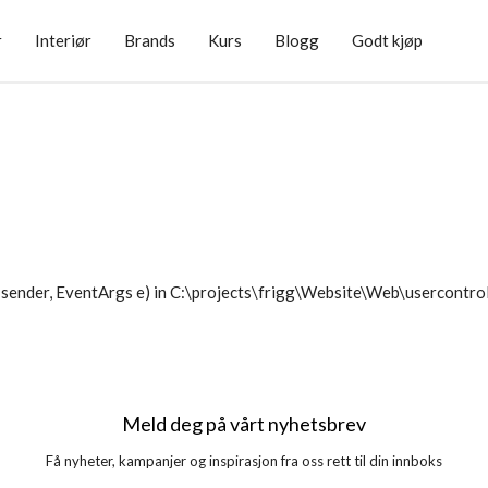
r
Interiør
Brands
Kurs
Blogg
Godt kjøp
sender, EventArgs e) in C:\projects\frigg\Website\Web\usercontr
Meld deg på vårt nyhetsbrev
Få nyheter, kampanjer og inspirasjon fra oss rett til din innboks