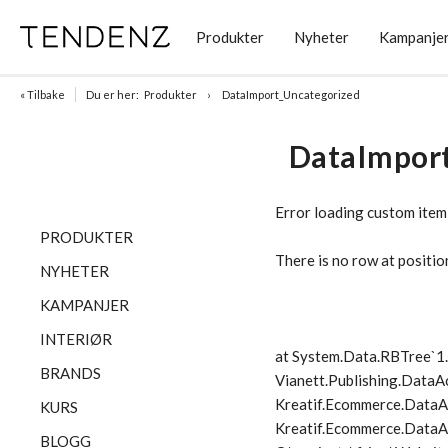
Produkter
Nyheter
Kampanje
« Tilbake
Du er her:
Produkter
DataImport_Uncategorized
DataImpor
Error loading custom item
PRODUKTER
There is no row at positio
NYHETER
KAMPANJER
INTERIØR
at System.Data.RBTree`
BRANDS
Vianett.Publishing.DataA
Kreatif.Ecommerce.DataA
KURS
Kreatif.Ecommerce.DataAc
BLOGG