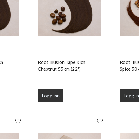
ch
Root Illusion Tape Rich
Root Ill
Chestnut 55 cm (22")
Spice 50 
Logg inn
Logg i