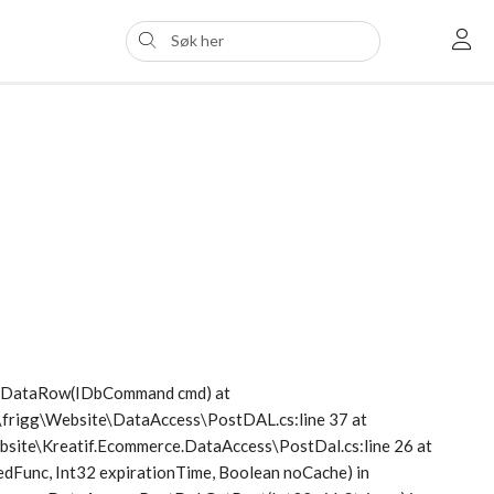
etDataRow(IDbCommand cmd) at
s\frigg\Website\DataAccess\PostDAL.cs:line 37 at
Website\Kreatif.Ecommerce.DataAccess\PostDal.cs:line 26 at
dFunc, Int32 expirationTime, Boolean noCache) in