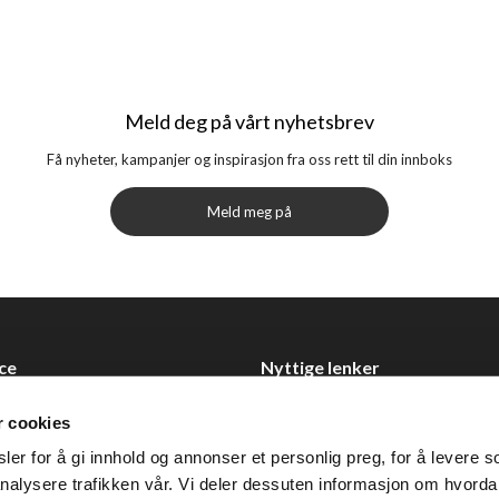
Meld deg på vårt nyhetsbrev
Få nyheter, kampanjer og inspirasjon fra oss rett til din innboks
Meld meg på
ce
Nyttige lenker
Datablad
r cookies
Selgerportal
er for å gi innhold og annonser et personlig preg, for å levere s
Åpenhetsloven
nalysere trafikken vår. Vi deler dessuten informasjon om hvorda