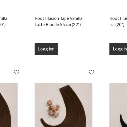
illa
Root Illusion Tape Vanilla
Root Illu
0")
Latte Blonde 55 cm (22")
cm (20")
Logg inn
Logg i