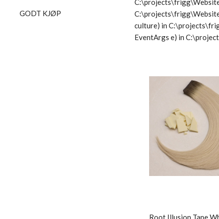
C:\projects\frigg\Website
GODT KJØP
C:\projects\frigg\Websit
culture) in C:\projects\
EventArgs e) in C:\proje
Root Illusion Tape W