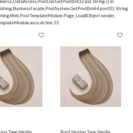
merce.DataAccess.PostDal.GetPost(Int32 pid, String c) in
lishing.BusinessFacade.PostSystem.GetPost(Int64 postID, String
blishing.Web.PostTemplateModule.Page_Load(Object sender,
mplateModule.ascx.vb:line 23
sion Tape Vanilla
Root Illusion Tape Vanilla