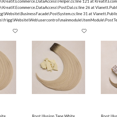
\Kreatif.Ecommerce.DataAccess\Helper.cs:line 121 at Kreatif.Ecom
e\Kreatif.Ecommerce.DataAccess\PostDal.cs:line 26 at Vianett.Pub
frigg\Website\BusinessFacade\PostSystem.cs:line 31 at Vianett.Pu
cts\frigg\Website\Web\usercontrol\mainmodule\ItemModule\PostTe
hite
Root Illusion Tape White
Root Illu