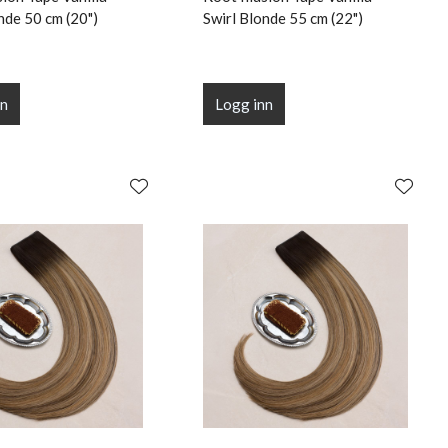
nde 50 cm (20")
Swirl Blonde 55 cm (22")
nn
Logg inn