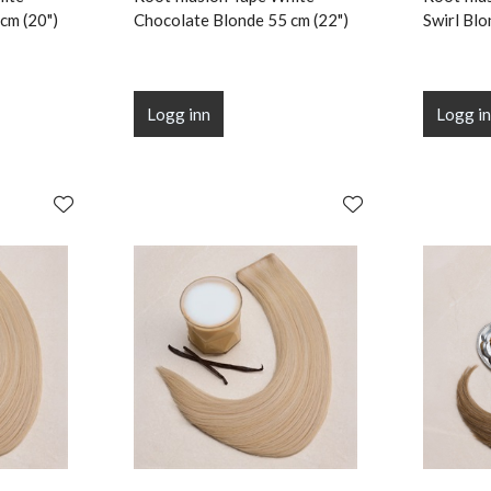
cm (20")
Chocolate Blonde 55 cm (22")
Swirl Blo
Logg inn
Logg i