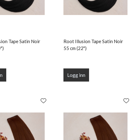
sion Tape Satin Noir
Root Illusion Tape Satin Noir
")
55 cm (22")
nn
Logg inn