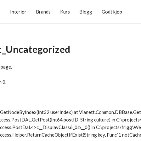
r
Interiør
Brands
Kurs
Blogg
Godt kjøp
t_Uncategorized
 page.
n 0.
1.GetNodeByIndex(Int32 userIndex) at Vianett.Common.DBBase.G
ccess.PostDAL.GetPost(Int64 postID, String culture) in C:\project
ccess.PostDal.<>c__DisplayClass6_0.
b__0() in C:\projects\frigg\
cess.Helper.ReturnCacheObjectIfExist(String key, Func`1 notCache