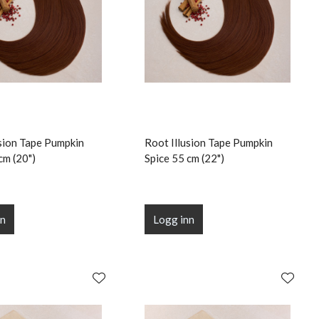
usion Tape Pumpkin
Root Illusion Tape Pumpkin
cm (20")
Spice 55 cm (22")
nn
Logg inn