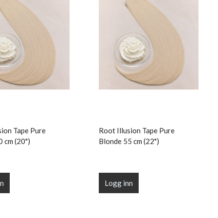
sion Tape Pure
Root Illusion Tape Pure
0 cm (20")
Blonde 55 cm (22")
nn
Logg inn