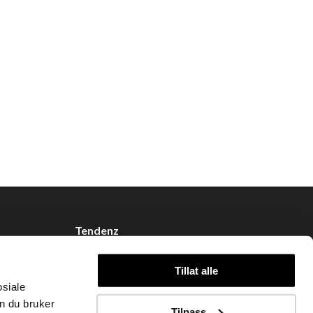
Tendenz
Om oss
Tillat alle
Blogg
osiale
Handle hos oss
n du bruker
Tilpass