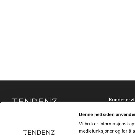
Kundeservi
Kjøpsvilkår
Denne nettsiden anvende
Tendenz Hårpleie AS er en solid totalleverandør av
Kontakt oss
eksklusive merker og profesjonelle produkter til
Vi bruker informasjonskapsl
frisør.
Personvern
mediefunksjoner og for å a