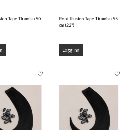
sion Tape Tiramisu 50
Root Illusion Tape Tiramisu 55
cm (22")
nn
Logg inn