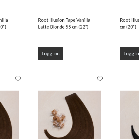
illa
Root Illusion Tape Vanilla
Root Illu
0")
Latte Blonde 55 cm (22")
cm (20")
Logg inn
Logg i