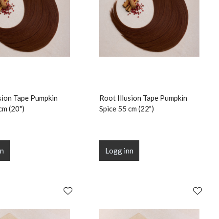
usion Tape Pumpkin
Root Illusion Tape Pumpkin
cm (20")
Spice 55 cm (22")
nn
Logg inn