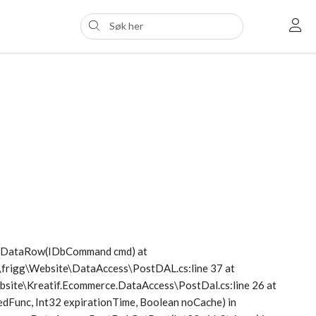
etDataRow(IDbCommand cmd) at
s\frigg\Website\DataAccess\PostDAL.cs:line 37 at
Website\Kreatif.Ecommerce.DataAccess\PostDal.cs:line 26 at
dFunc, Int32 expirationTime, Boolean noCache) in