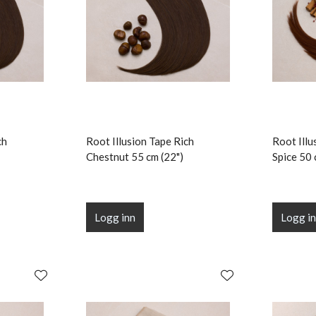
ch
Root Illusion Tape Rich
Root Ill
Chestnut 55 cm (22")
Spice 50 
Logg inn
Logg i