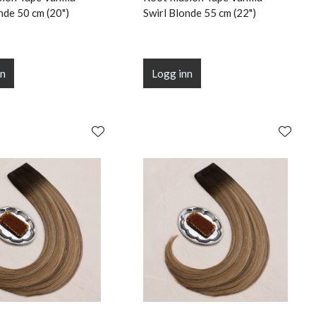
nde 50 cm (20")
Swirl Blonde 55 cm (22")
nn
Logg inn