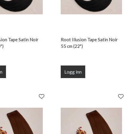
sion Tape Satin Noir
Root Illusion Tape Satin Noir
")
55 cm (22")
nn
Logg inn