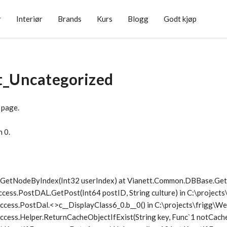
r
Interiør
Brands
Kurs
Blogg
Godt kjøp
t_Uncategorized
 page.
n 0.
1.GetNodeByIndex(Int32 userIndex) at Vianett.Common.DBBase.G
ccess.PostDAL.GetPost(Int64 postID, String culture) in C:\project
ccess.PostDal.<>c__DisplayClass6_0.
b__0() in C:\projects\frigg\
cess.Helper.ReturnCacheObjectIfExist(String key, Func`1 notCache