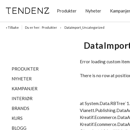
Produkter
Nyheter
Kampanje
« Tilbake
Du er her:
Produkter
DataImport_Uncategorized
DataImpor
Error loading custom item
PRODUKTER
There is no row at positio
NYHETER
KAMPANJER
INTERIØR
at System.Data.RBTree`
BRANDS
Vianett.Publishing.DataA
Kreatif.Ecommerce.DataA
KURS
Kreatif.Ecommerce.DataAc
BLOGG