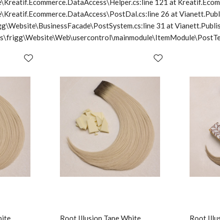
\Kreatif.Ecommerce.DataAccess\Helper.cs:line 121 at Kreatif.Ecom
e\Kreatif.Ecommerce.DataAccess\PostDal.cs:line 26 at Vianett.Pub
frigg\Website\BusinessFacade\PostSystem.cs:line 31 at Vianett.Pu
cts\frigg\Website\Web\usercontrol\mainmodule\ItemModule\PostTe
hite
Root Illusion Tape White
Root Illu