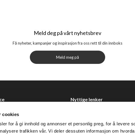
Meld deg på vårt nyhetsbrev
Få nyheter, kampanjer og inspirasjon fra oss rett til din innboks
Meld meg på
ce
Nyttige lenker
Datablad
r cookies
Selgerportal
er for å gi innhold og annonser et personlig preg, for å levere s
Åpenhetsloven
nalysere trafikken vår. Vi deler dessuten informasjon om hvorda