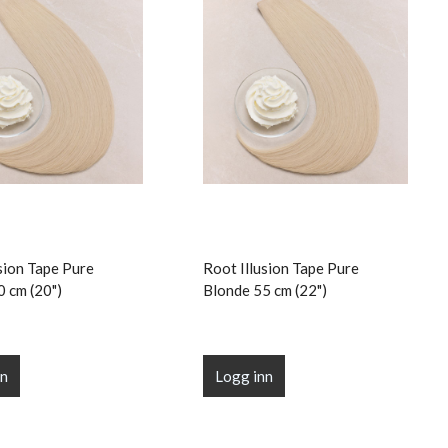
sion Tape Pure
Root Illusion Tape Pure
0 cm (20")
Blonde 55 cm (22")
nn
Logg inn