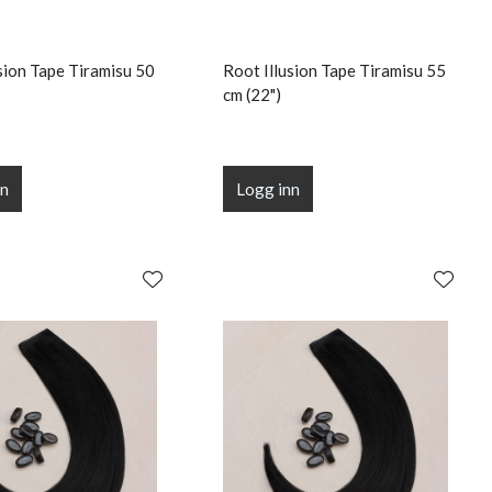
sion Tape Tiramisu 50
Root Illusion Tape Tiramisu 55
cm (22")
nn
Logg inn