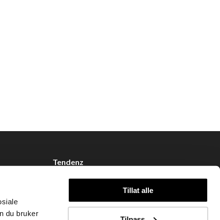
Tendenz
Om oss
Tillat alle
Blogg
osiale
Handle hos oss
n du bruker
Tilpass