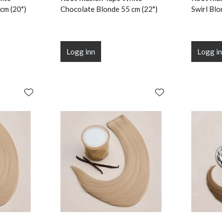
cm (20")
Chocolate Blonde 55 cm (22")
Swirl Blo
Logg inn
Logg i