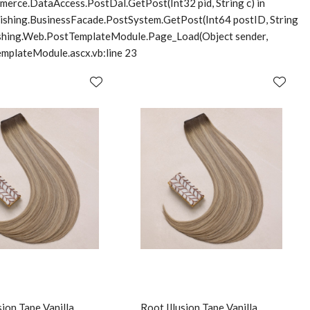
merce.DataAccess.PostDal.GetPost(Int32 pid, String c) in
lishing.BusinessFacade.PostSystem.GetPost(Int64 postID, String
blishing.Web.PostTemplateModule.Page_Load(Object sender,
mplateModule.ascx.vb:line 23
sion Tape Vanilla
Root Illusion Tape Vanilla