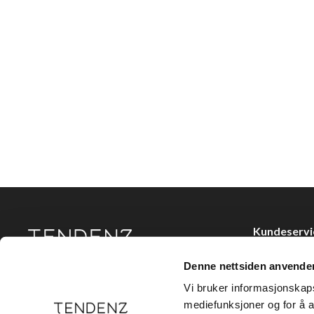
Kundeservi
Kjøpsvilkår
Denne nettsiden anvende
Tendenz Hårpleie AS er en solid totalleverandør av
Kontakt oss
eksklusive merker og profesjonelle produkter til
Vi bruker informasjonskapsl
frisør.
Personvern
mediefunksjoner og for å a