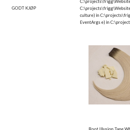
C:\projects\frigg\Website
GODT KJØP
C:\projects\frigg\Websit
culture) in C:\projects\
EventArgs e) in C:\proje
Root Illusion Tape W