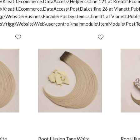
\Kreatif.Ecommerce.DataAccess\Helper.cs:line 121 at Kreatif.Ecom
e\Kreatif.Ecommerce.DataAccess\PostDal.cs:line 26 at Vianett.Pub
frigg\Website\BusinessFacade\PostSystem.cs:line 31 at Vianett.Pu
cts\frigg\Website\Web\usercontrol\mainmodule\ItemModule\PostTe
hite
Root Illusion Tape White
Root Illu