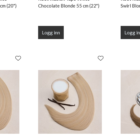
cm (20")
Chocolate Blonde 55 cm (22")
Swirl Blo
Logg inn
Logg i