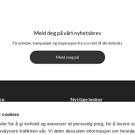
Meld deg på vårt nyhetsbrev
Få nyheter, kampanjer og inspirasjon fra oss rett til din innboks
Meld meg på
ce
Nyttige lenker
Datablad
r cookies
Selgerportal
er for å gi innhold og annonser et personlig preg, for å levere s
Åpenhetsloven
nalysere trafikken vår. Vi deler dessuten informasjon om hvorda