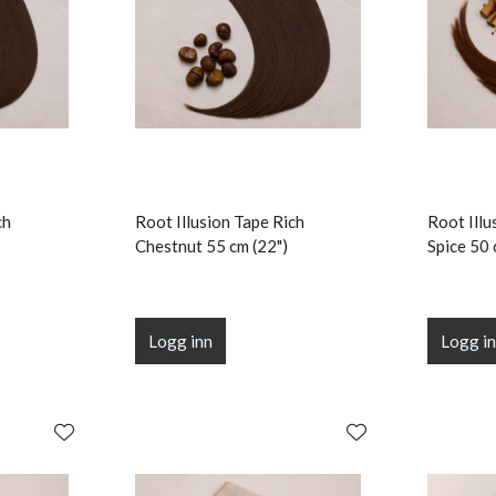
ch
Root Illusion Tape Rich
Root Ill
Chestnut 55 cm (22")
Spice 50 
Logg inn
Logg i