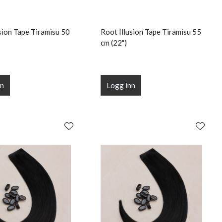
sion Tape Tiramisu 50
Root Illusion Tape Tiramisu 55
cm (22")
nn
Logg inn