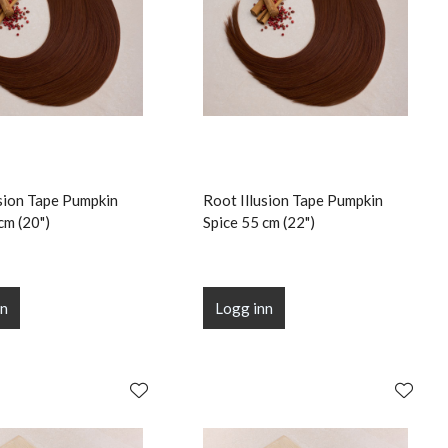
usion Tape Pumpkin
Root Illusion Tape Pumpkin
cm (20")
Spice 55 cm (22")
nn
Logg inn