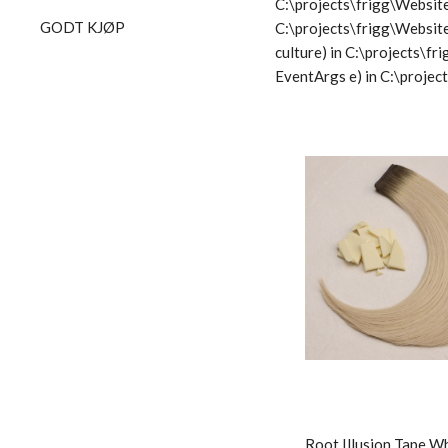
C:\projects\frigg\Website
GODT KJØP
C:\projects\frigg\Websit
culture) in C:\projects\
EventArgs e) in C:\proje
Root Illusion Tape W