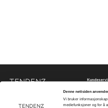
Kundeservi
Kjøpsvilkår
Denne nettsiden anvende
Tendenz Hårpleie AS er en solid totalleverandør av
Kontakt oss
eksklusive merker og profesjonelle produkter til
Vi bruker informasjonskapsl
frisør.
Personvern
mediefunksjoner og for å a