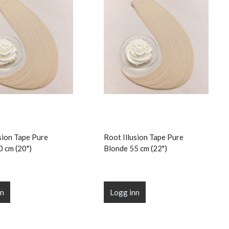
sion Tape Pure
Root Illusion Tape Pure
0 cm (20")
Blonde 55 cm (22")
nn
Logg inn