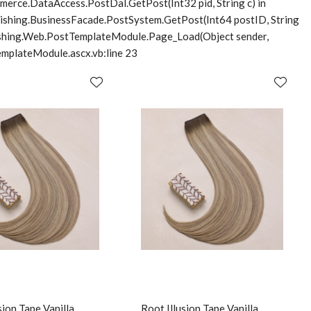
merce.DataAccess.PostDal.GetPost(Int32 pid, String c) in
lishing.BusinessFacade.PostSystem.GetPost(Int64 postID, String
blishing.Web.PostTemplateModule.Page_Load(Object sender,
mplateModule.ascx.vb:line 23
sion Tape Vanilla
Root Illusion Tape Vanilla