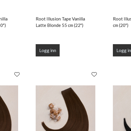
illa
Root Illusion Tape Vanilla
Root Illu
0")
Latte Blonde 55 cm (22")
cm (20")
Logg inn
Logg i