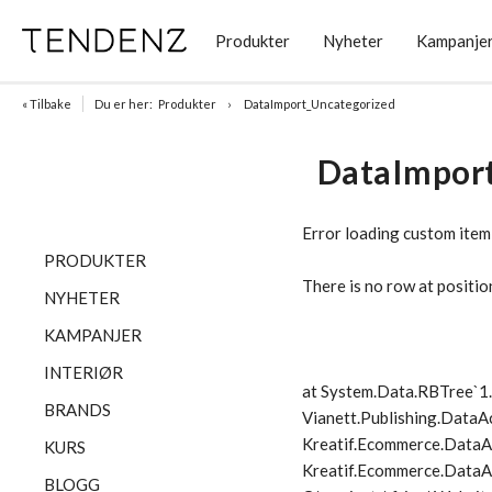
Produkter
Nyheter
Kampanje
« Tilbake
Du er her:
Produkter
DataImport_Uncategorized
DataImpor
Error loading custom item
PRODUKTER
There is no row at positio
NYHETER
KAMPANJER
INTERIØR
at System.Data.RBTree`
BRANDS
Vianett.Publishing.DataA
Kreatif.Ecommerce.DataA
KURS
Kreatif.Ecommerce.DataAc
BLOGG