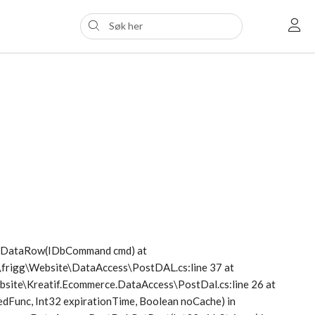
etDataRow(IDbCommand cmd) at
s\frigg\Website\DataAccess\PostDAL.cs:line 37 at
Website\Kreatif.Ecommerce.DataAccess\PostDal.cs:line 26 at
dFunc, Int32 expirationTime, Boolean noCache) in