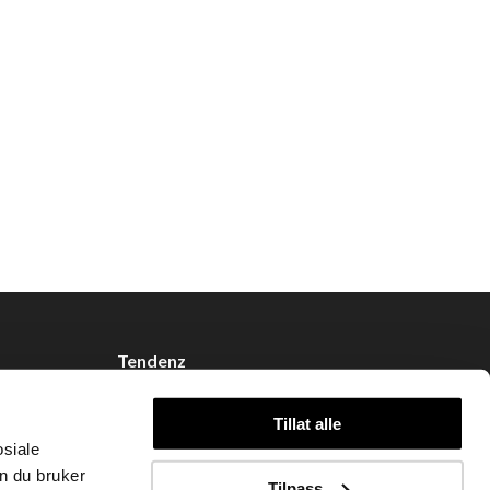
Tendenz
Om oss
Tillat alle
Blogg
osiale
Handle hos oss
n du bruker
Tilpass