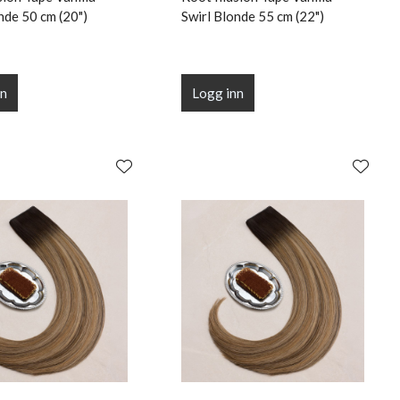
nde 50 cm (20")
Swirl Blonde 55 cm (22")
nn
Logg inn