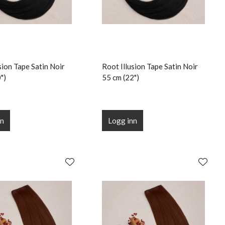
sion Tape Satin Noir
Root Illusion Tape Satin Noir
")
55 cm (22")
nn
Logg inn