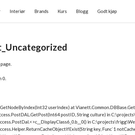
r
Interiør
Brands
Kurs
Blogg
Godt kjøp
t_Uncategorized
 page.
n 0.
1.GetNodeByIndex(Int32 userIndex) at Vianett.Common.DBBase.G
ccess.PostDAL.GetPost(Int64 postID, String culture) in C:\project
ccess.PostDal.<>c__DisplayClass6_0.
b__0() in C:\projects\frigg\
cess.Helper.ReturnCacheObjectIfExist(String key, Func`1 notCache