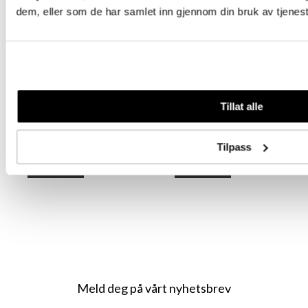
dem, eller som de har samlet inn gjennom din bruk av tjenes
Root Illusion Tape
Root Illusion Tape
Pure Blonde 50 cm
Pure Blonde 55 cm
(20")
(22")
Tillat alle
Tilpass
Logg inn
Logg inn
Meld deg på vårt nyhetsbrev