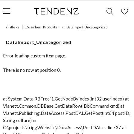
« Tilbake
Du er her:
Produkter
DataImport_Uncategorized
DataImport_Uncategorized
Error loading custom item page.
There is no row at position 0.
at System.Data.RBTree`1.GetNodeByIndex(Int32 userIndex) at
Vianett.Common.DBBase.GetDataRow(IDbCommand cmd) at
Vianett.Publishing.DataAccess.PostDAL.GetPost(Int64 postID,
String culture) in
C:\projects\frigg\Website\DataAccess\PostDAL.cs:line 37 at