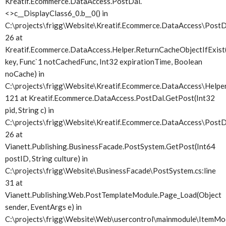
Kreatif.Ecommerce.DataAccess.PostDal.
<>c__DisplayClass6_0.
b__0() in
C:\projects\frigg\Website\Kreatif.Ecommerce.DataAccess\PostDa
26 at
Kreatif.Ecommerce.DataAccess.Helper.ReturnCacheObjectIfExist(
key, Func`1 notCachedFunc, Int32 expirationTime, Boolean
noCache) in
C:\projects\frigg\Website\Kreatif.Ecommerce.DataAccess\Helper.
121 at Kreatif.Ecommerce.DataAccess.PostDal.GetPost(Int32
pid, String c) in
C:\projects\frigg\Website\Kreatif.Ecommerce.DataAccess\PostDa
26 at
Vianett.Publishing.BusinessFacade.PostSystem.GetPost(Int64
postID, String culture) in
C:\projects\frigg\Website\BusinessFacade\PostSystem.cs:line
31 at
Vianett.Publishing.Web.PostTemplateModule.Page_Load(Object
sender, EventArgs e) in
C:\projects\frigg\Website\Web\usercontrol\mainmodule\ItemMod