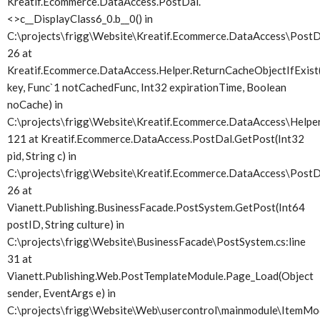
Kreatif.Ecommerce.DataAccess.PostDal.
<>c__DisplayClass6_0.
b__0() in
C:\projects\frigg\Website\Kreatif.Ecommerce.DataAccess\PostDa
26 at
Kreatif.Ecommerce.DataAccess.Helper.ReturnCacheObjectIfExist(
key, Func`1 notCachedFunc, Int32 expirationTime, Boolean
noCache) in
C:\projects\frigg\Website\Kreatif.Ecommerce.DataAccess\Helper.
121 at Kreatif.Ecommerce.DataAccess.PostDal.GetPost(Int32
pid, String c) in
C:\projects\frigg\Website\Kreatif.Ecommerce.DataAccess\PostDa
26 at
Vianett.Publishing.BusinessFacade.PostSystem.GetPost(Int64
postID, String culture) in
C:\projects\frigg\Website\BusinessFacade\PostSystem.cs:line
31 at
Vianett.Publishing.Web.PostTemplateModule.Page_Load(Object
sender, EventArgs e) in
C:\projects\frigg\Website\Web\usercontrol\mainmodule\ItemMod