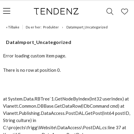
« Tilbake
Du er her:
Produkter
DataImport_Uncategorized
DataImport_Uncategorized
Error loading custom item page.
There is no row at position 0.
at System.Data.RBTree`1.GetNodeByIndex(Int32 userIndex) at
Vianett.Common.DBBase.GetDataRow(IDbCommand cmd) at
Vianett.Publishing.DataAccess.PostDAL.GetPost(Int64 postID,
String culture) in
C:\projects\frigg\Website\DataAccess\PostDAL.cs:line 37 at