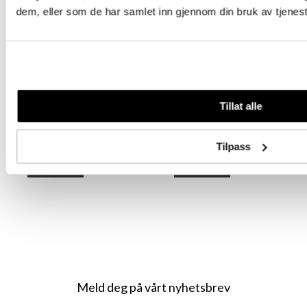
dem, eller som de har samlet inn gjennom din bruk av tjenes
Root Illusion Tape
Root Illusion Tape
Pure Blonde 50 cm
Pure Blonde 55 cm
(20")
(22")
Tillat alle
Tilpass
Logg inn
Logg inn
Meld deg på vårt nyhetsbrev