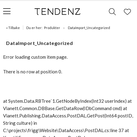
« Tilbake
Du er her:
Produkter
DataImport_Uncategorized
DataImport_Uncategorized
Error loading custom item page.
There is no row at position 0.
at System.Data.RBTree`1.GetNodeByIndex(Int32 userIndex) at
Vianett.Common.DBBase.GetDataRow(IDbCommand cmd) at
Vianett.Publishing.DataAccess.PostDAL.GetPost(Int64 postID,
String culture) in
C:\projects\frigg\Website\DataAccess\PostDAL.cs:line 37 at