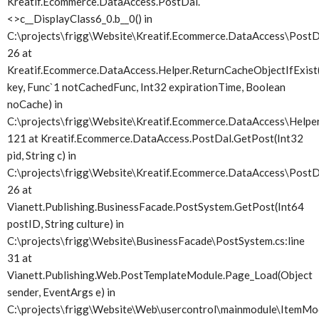
Kreatif.Ecommerce.DataAccess.PostDal.
<>c__DisplayClass6_0.
b__0() in
C:\projects\frigg\Website\Kreatif.Ecommerce.DataAccess\PostDa
26 at
Kreatif.Ecommerce.DataAccess.Helper.ReturnCacheObjectIfExist(
key, Func`1 notCachedFunc, Int32 expirationTime, Boolean
noCache) in
C:\projects\frigg\Website\Kreatif.Ecommerce.DataAccess\Helper.
121 at Kreatif.Ecommerce.DataAccess.PostDal.GetPost(Int32
pid, String c) in
C:\projects\frigg\Website\Kreatif.Ecommerce.DataAccess\PostDa
26 at
Vianett.Publishing.BusinessFacade.PostSystem.GetPost(Int64
postID, String culture) in
C:\projects\frigg\Website\BusinessFacade\PostSystem.cs:line
31 at
Vianett.Publishing.Web.PostTemplateModule.Page_Load(Object
sender, EventArgs e) in
C:\projects\frigg\Website\Web\usercontrol\mainmodule\ItemMod