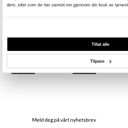
dem, eller som de har samlet inn gjennom din bruk av tjenes
Root Illusion Tape
Root Illusion Tape
Pure Blonde 50 cm
Pure Blonde 55 cm
(20")
(22")
Tillat alle
Tilpass
Logg inn
Logg inn
Meld deg på vårt nyhetsbrev