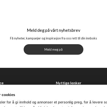
Meld deg på vårt nyhetsbrev
Få nyheter, kampanjer og inspirasjon fra oss rett til din innboks
Meld meg på
ce
Nyttige lenker
Datablad
r cookies
Selgerportal
er for å gi innhold og annonser et personlig preg, for å levere s
Åpenhetsloven