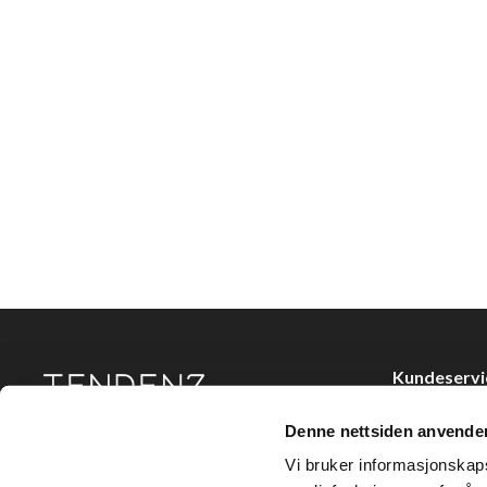
Kundeservi
Kjøpsvilkår
Denne nettsiden anvende
Tendenz Hårpleie AS er en solid totalleverandør av
Kontakt oss
eksklusive merker og profesjonelle produkter til
Vi bruker informasjonskapsl
frisør.
Personvern