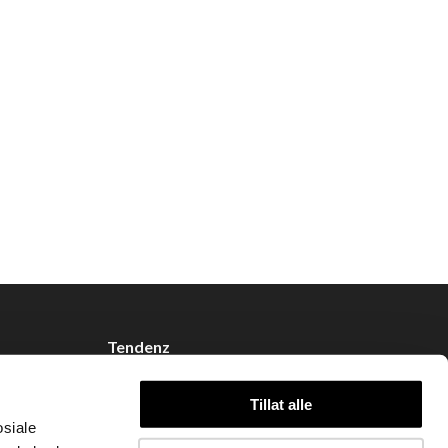
Tendenz
Om oss
Tillat alle
Blogg
osiale
Handle hos oss