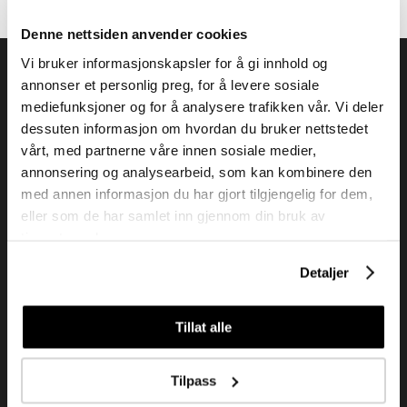
Denne nettsiden anvender cookies
Vi bruker informasjonskapsler for å gi innhold og
annonser et personlig preg, for å levere sosiale
mediefunksjoner og for å analysere trafikken vår. Vi deler
dessuten informasjon om hvordan du bruker nettstedet
Tendenz Hårpleie AS er en solid totalleverandør av
vårt, med partnerne våre innen sosiale medier,
eksklusive merker og profesjonelle produkter til
annonsering og analysearbeid, som kan kombinere den
frisør.
med annen informasjon du har gjort tilgjengelig for dem,
eller som de har samlet inn gjennom din bruk av
tjenestene deres.
Kundeservice
Detaljer
Kjøpsvilkår
Kontakt oss
Tillat alle
Personvern
Tilpass
Holtegata 26, 0355 Oslo