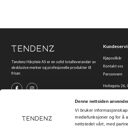
Kundeservi
Kjøpsvilkår
Tendenz Hårpleie AS er en solid totalleverandør av
Kontakt oss
eksklusive merker og profesjonelle produkter til
frisør.
Personvern
Holtegata 26,
Telefon: +47 2
Denne nettsiden anvende
E-post:
kundes
Vi bruker informasjonskapsl
mediefunksjoner og for å a
nettstedet vårt, med part