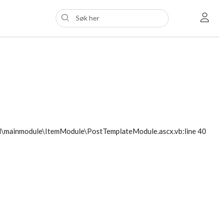
ol\mainmodule\ItemModule\PostTemplateModule.ascx.vb:line 40