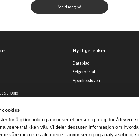
Meld meg på
ce
Nyttige lenker
Datablad
Selgerportal
Åpenhetsloven
 0355 Oslo
2 92 50 00
r cookies
ervice@tendenz.net
er for å gi innhold og annonser et personlig preg, for å levere s
© Te
nalysere trafikken vår. Vi deler dessuten informasjon om hvorda
nerne våre innen sosiale medier, annonsering og analysearbeid, 