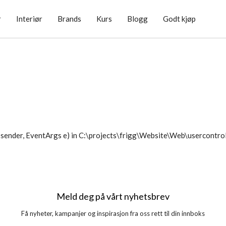
r
Interiør
Brands
Kurs
Blogg
Godt kjøp
sender, EventArgs e) in C:\projects\frigg\Website\Web\usercontr
Meld deg på vårt nyhetsbrev
Få nyheter, kampanjer og inspirasjon fra oss rett til din innboks