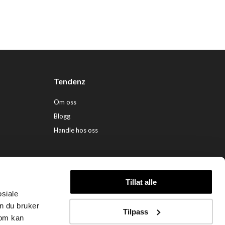
Tendenz
Om oss
Blogg
Handle hos oss
Tillat alle
osiale
ndenz Hårpleie AS (org. nr. 948 341 662) |
Nettbutikk levert av Kréatif
n du bruker
Tilpass
som kan