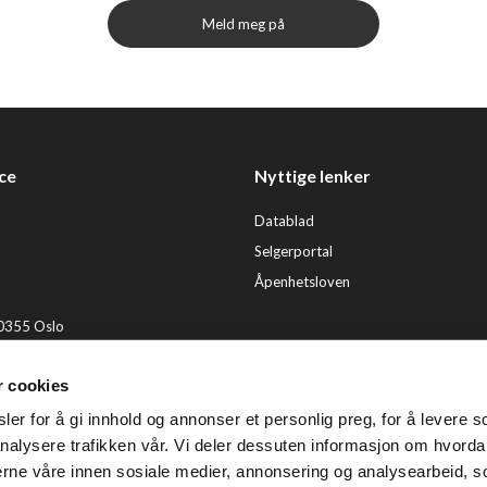
Meld meg på
ce
Nyttige lenker
Datablad
Selgerportal
Åpenhetsloven
 0355 Oslo
2 92 50 00
r cookies
ervice@tendenz.net
er for å gi innhold og annonser et personlig preg, for å levere s
© Te
nalysere trafikken vår. Vi deler dessuten informasjon om hvorda
nerne våre innen sosiale medier, annonsering og analysearbeid, 