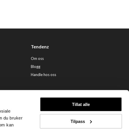
Tendenz
Om oss
Blogg
Handle hos oss
Tillat alle
osiale
ndenz Hårpleie AS (org. nr. 948 341 662) |
Nettbutikk levert av Kréatif
n du bruker
Tilpass
som kan