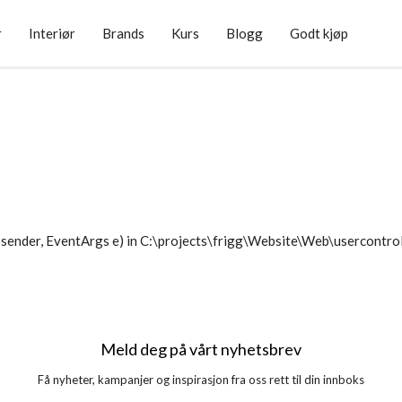
r
Interiør
Brands
Kurs
Blogg
Godt kjøp
sender, EventArgs e) in C:\projects\frigg\Website\Web\usercontr
Meld deg på vårt nyhetsbrev
Få nyheter, kampanjer og inspirasjon fra oss rett til din innboks