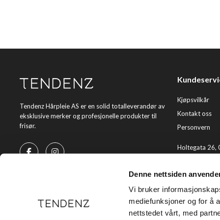
Kundeservi
Kjøpsvilkår
Tendenz Hårpleie AS er en solid totalleverandør av
Kontakt oss
eksklusive merker og profesjonelle produkter til
frisør.
Personvern
Holtegata 26,
Telefon: +47 2
Denne nettsiden anvende
E-post:
kundes
Vi bruker informasjonskapsl
mediefunksjoner og for å a
nettstedet vårt, med part