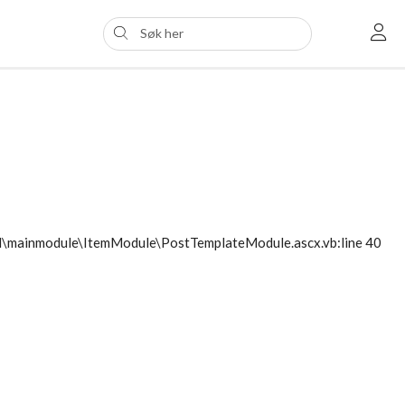
ol\mainmodule\ItemModule\PostTemplateModule.ascx.vb:line 40