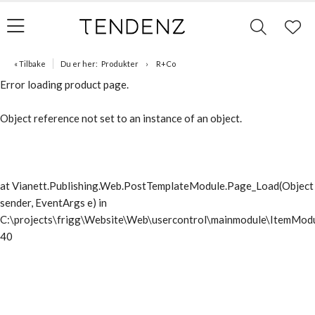
« Tilbake
Du er her:
Produkter
R+Co
Error loading product page.
Object reference not set to an instance of an object.
at Vianett.Publishing.Web.PostTemplateModule.Page_Load(Object
sender, EventArgs e) in
C:\projects\frigg\Website\Web\usercontrol\mainmodule\ItemModu
40