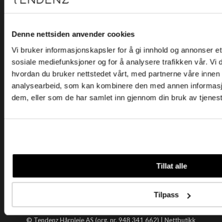
Kjøpsvilkår
Kontakt oss
Personvern
Denne nettsiden anvender cookies
Vi bruker informasjonskapsler for å gi innhold og annonser et 
Holtegata 26, 0355 Oslo
sosiale mediefunksjoner og for å analysere trafikken vår. Vi
Telefon: +47 22 92 50 00
hvordan du bruker nettstedet vårt, med partnerne våre innen
E-post:
kundeservice@tendenz.net
analysearbeid, som kan kombinere den med annen informasjon 
dem, eller som de har samlet inn gjennom din bruk av tjenes
Nyttige lenker
Datablad
Selgerportal
Åpenhetsloven
Tendenz
Tillat alle
Om oss
Blogg
Tilpass
Handle hos oss
© Tendenz Hårpleie AS (org. nr. 948 341 662) |
Nettbutikk