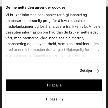
Denne nettsiden anvender cookies
Vi bruker informasjonskapsler for å gi innhold og
annonser et personlig preg, for å levere sosiale
mediefunksjoner og for å analysere trafikken vår. Vi deler
dessuten informasjon om hvordan du bruker nettstedet
Tendenz Hårpleie AS er en solid totalleverandør av
vårt, med partnerne våre innen sosiale medier,
eksklusive merker og profesjonelle produkter til
annonsering og analysearbeid, som kan kombinere den
frisør.
med annen informasjon du har gjort tilgjengelig for dem,
eller som de har samlet inn gjennom din bruk av
tjenestene deres.
Kundeservice
Detaljer
Kjøpsvilkår
Kontakt oss
Tillat alle
Personvern
Tilpass
Holtegata 26, 0355 Oslo
Telefon: +47 22 92 50 00