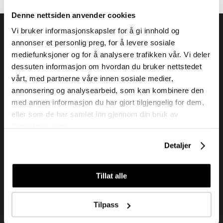
Denne nettsiden anvender cookies
Vi bruker informasjonskapsler for å gi innhold og
annonser et personlig preg, for å levere sosiale
mediefunksjoner og for å analysere trafikken vår. Vi deler
dessuten informasjon om hvordan du bruker nettstedet
Tendenz Hårpleie AS er en solid totalleverandør av
vårt, med partnerne våre innen sosiale medier,
eksklusive merker og profesjonelle produkter til
annonsering og analysearbeid, som kan kombinere den
frisør.
med annen informasjon du har gjort tilgjengelig for dem,
eller som de har samlet inn gjennom din bruk av
tjenestene deres.
Kundeservice
Detaljer
Kjøpsvilkår
Kontakt oss
Tillat alle
Personvern
Tilpass
Holtegata 26, 0355 Oslo
Telefon: +47 22 92 50 00