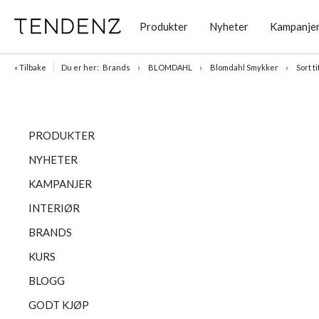
Produkter
Nyheter
Kampanje
« Tilbake
Du er her:
Brands
BLOMDAHL
Blomdahl Smykker
Sort t
PRODUKTER
NYHETER
KAMPANJER
INTERIØR
BRANDS
KURS
BLOGG
GODT KJØP