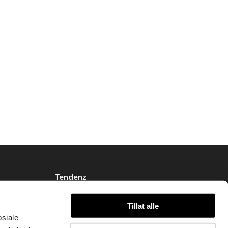
Tendenz
Om oss
Tillat alle
Blogg
osiale
Handle hos oss