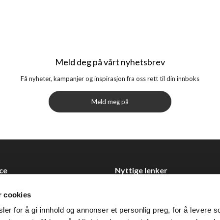
Meld deg på vårt nyhetsbrev
Få nyheter, kampanjer og inspirasjon fra oss rett til din innboks
Meld meg på
ce
Nyttige lenker
Datablad
r cookies
Selgerportal
er for å gi innhold og annonser et personlig preg, for å levere s
Åpenhetsloven