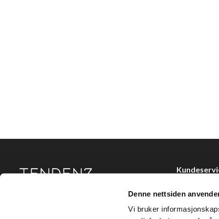
Kundeservi
Kjøpsvilkår
Denne nettsiden anvende
Tendenz Hårpleie AS er en solid totalleverandør av
Kontakt oss
eksklusive merker og profesjonelle produkter til
Vi bruker informasjonskapsl
frisør.
Personvern