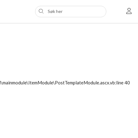
ol\mainmodule\ItemModule\PostTemplateModule.ascx.vb:line 40