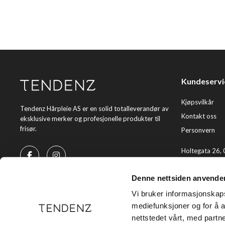
Kundeservi
Kjøpsvilkår
Tendenz Hårpleie AS er en solid totalleverandør av
Kontakt oss
eksklusive merker og profesjonelle produkter til
frisør.
Personvern
Holtegata 26,
Telefon: +47 2
Denne nettsiden anvende
E-post:
kundes
Vi bruker informasjonskapsl
mediefunksjoner og for å a
nettstedet vårt, med part