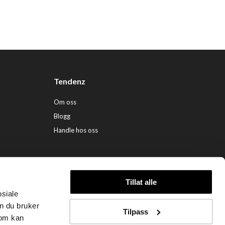
Tendenz
Om oss
Blogg
Handle hos oss
Tillat alle
osiale
ndenz Hårpleie AS (org. nr. 948 341 662) |
Nettbutikk levert av Kréatif
n du bruker
Tilpass
som kan