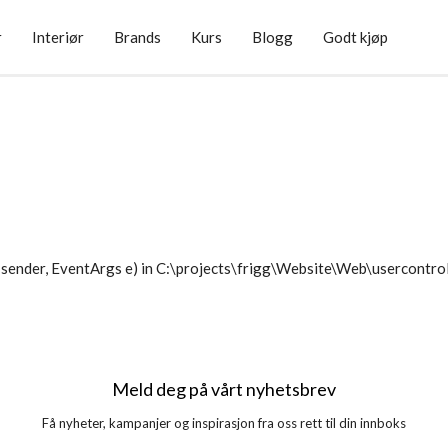
r
Interiør
Brands
Kurs
Blogg
Godt kjøp
sender, EventArgs e) in C:\projects\frigg\Website\Web\usercontr
Meld deg på vårt nyhetsbrev
Få nyheter, kampanjer og inspirasjon fra oss rett til din innboks