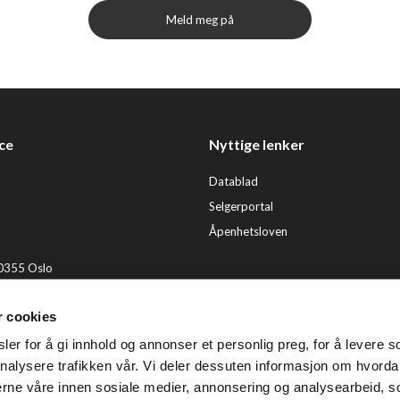
Meld meg på
ce
Nyttige lenker
Datablad
Selgerportal
Åpenhetsloven
 0355 Oslo
2 92 50 00
r cookies
ervice@tendenz.net
er for å gi innhold og annonser et personlig preg, for å levere s
© Te
nalysere trafikken vår. Vi deler dessuten informasjon om hvorda
nerne våre innen sosiale medier, annonsering og analysearbeid, 