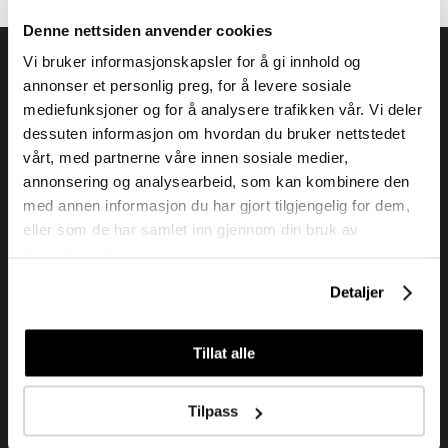
Denne nettsiden anvender cookies
Vi bruker informasjonskapsler for å gi innhold og
annonser et personlig preg, for å levere sosiale
mediefunksjoner og for å analysere trafikken vår. Vi deler
dessuten informasjon om hvordan du bruker nettstedet
Tendenz Hårpleie AS er en solid totalleverandør av
vårt, med partnerne våre innen sosiale medier,
eksklusive merker og profesjonelle produkter til
annonsering og analysearbeid, som kan kombinere den
frisør.
med annen informasjon du har gjort tilgjengelig for dem,
eller som de har samlet inn gjennom din bruk av
tjenestene deres.
Kundeservice
Detaljer
Kjøpsvilkår
Kontakt oss
Tillat alle
Personvern
Tilpass
Holtegata 26, 0355 Oslo
Telefon: +47 22 92 50 00